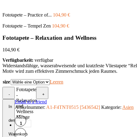
Fototapete – Practice of...
104,90
€
Fototapete – Tempel Zen
104,90
€
Fototapete – Relaxation and Wellness
104,90
€
Verfügbarkeit:
verfügbar
Widerstandsfähige, wasserabweisende und kratzfeste Vliestapete “Re
Motiv wird zum effektiven Zimmerschmuck jeden Raumes.
size
Leeren
Fototapete
-
+
-
Relaxation
Email to a friend
and
In
Artikelnummer:
A1-F4TNT0515 [5436542]
Kategorie:
Asien
Wellness
Menge
den
Warenkorb