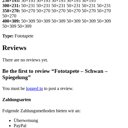
250×193:
50×193 50×193 50×193 50×193 50×193
300×231:
50×231 50×231 50×231 50×231 50×231 50×231
350×270:
50×270 50×270 50×270 50×270 50×270 50×270
50×270
400×309:
50×309 50×309 50×309 50×309 50×309 50×309
50×309 50×309
Type:
Fototapete
Reviews
There are no reviews yet.
Be the first to review “Fototapete – Schwan –
Spiegelung”
You must be
logged in
to post a review.
Zahlungsarten
Folgende Zahlungsmethoden bieten wir an:
Überweisung
PayPal