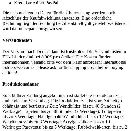
Kreditkarte über PayPal
Die entsprechenden Daten für die Überweisung werden nach
Abschluss der Kaufabwicklung angezeigt. Eine ordentliche
Rechnung liegt der Sendung bei, die aktuell gültige Mehrwertsteuer
wird darauf separat ausgewiesen.
Versandkosten
Der Versand nach Deutschland ist
kostenlos.
Die Versandkosten in
EU- Länder sind bei 8,90€
pro
Artikel. Die Kosten für den
internationalen Versand bitte vor dem Kauf anfordern! International
bidders welcome - please ask for the shipping costs before buying
an item!
Produktionsdauer
Sobald Ihrer Zahlung angekommen ist startet die Produktionszeit
und endet am Versandtag. Die Produktionszeit ist vom Artikeltyp
abhängig und beträgt zur Zeit: Wandbilder: bis zu 48 Stunden (2
Werktage); Tapeten: bis zu 48 Stunden (2 Werktage); Türtapeten :
bis zu 3 Werktage; Handgemalte Wandbilder: bis zu 12 Werktage;
Wandtattoos: bis zu 3 Werktage; Acrylglasbilder: bis zu 10
Werktage; Paravents: bis zu 5 Werktage; Rubbelweltkarten: bis zu 2