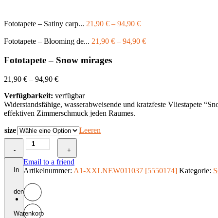
Fototapete – Satiny carp...
21,90
€
–
94,90
€
Fototapete – Blooming de...
21,90
€
–
94,90
€
Fototapete – Snow mirages
21,90
€
–
94,90
€
Verfügbarkeit:
verfügbar
Widerstandsfähige, wasserabweisende und kratzfeste Vliestapete “S
effektiven Zimmerschmuck jeden Raumes.
size
Leeren
Fototapete
-
-
+
Snow
Email to a friend
mirages
In
Artikelnummer:
A1-XXLNEW011037 [5550174]
Kategorie:
S
Menge
den
Warenkorb