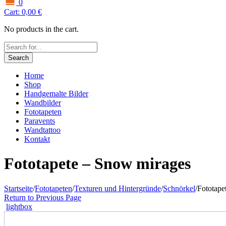
0
Cart:
0,00
€
No products in the cart.
Search
Home
Shop
Handgemalte Bilder
Wandbilder
Fototapeten
Paravents
Wandtattoo
Kontakt
Fototapete – Snow mirages
Startseite
/
Fototapeten
/
Texturen und Hintergründe
/
Schnörkel
/
Fototape
Return to Previous Page
lightbox