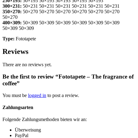
250×193:
50×193 50×193 50×193 50×193 50×193
300×231:
50×231 50×231 50×231 50×231 50×231 50×231
350×270:
50×270 50×270 50×270 50×270 50×270 50×270
50×270
400×309:
50×309 50×309 50×309 50×309 50×309 50×309
50×309 50×309
Type:
Fototapete
Reviews
There are no reviews yet.
Be the first to review “Fototapete – The fragrance of
coffee”
You must be
logged in
to post a review.
Zahlungsarten
Folgende Zahlungsmethoden bieten wir an:
Überweisung
PayPal