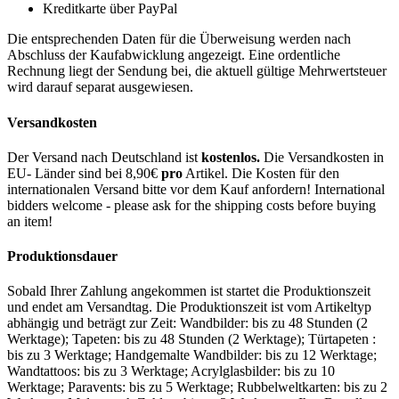
Kreditkarte über PayPal
Die entsprechenden Daten für die Überweisung werden nach
Abschluss der Kaufabwicklung angezeigt. Eine ordentliche
Rechnung liegt der Sendung bei, die aktuell gültige Mehrwertsteuer
wird darauf separat ausgewiesen.
Versandkosten
Der Versand nach Deutschland ist
kostenlos.
Die Versandkosten in
EU- Länder sind bei 8,90€
pro
Artikel. Die Kosten für den
internationalen Versand bitte vor dem Kauf anfordern! International
bidders welcome - please ask for the shipping costs before buying
an item!
Produktionsdauer
Sobald Ihrer Zahlung angekommen ist startet die Produktionszeit
und endet am Versandtag. Die Produktionszeit ist vom Artikeltyp
abhängig und beträgt zur Zeit: Wandbilder: bis zu 48 Stunden (2
Werktage); Tapeten: bis zu 48 Stunden (2 Werktage); Türtapeten :
bis zu 3 Werktage; Handgemalte Wandbilder: bis zu 12 Werktage;
Wandtattoos: bis zu 3 Werktage; Acrylglasbilder: bis zu 10
Werktage; Paravents: bis zu 5 Werktage; Rubbelweltkarten: bis zu 2