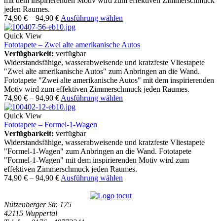
mit dem inspirierenden Motiv wird zum effektiven Zimmerschmuck
jeden Raumes.
74,90
€
–
94,90
€
Ausführung wählen
Quick View
Fototapete – Zwei alte amerikanische Autos
Verfügbarkeit:
verfügbar
Widerstandsfähige, wasserabweisende und kratzfeste Vliestapete
"Zwei alte amerikanische Autos" zum Anbringen an die Wand.
Fototapete "Zwei alte amerikanische Autos" mit dem inspirierenden
Motiv wird zum effektiven Zimmerschmuck jeden Raumes.
74,90
€
–
94,90
€
Ausführung wählen
Quick View
Fototapete – Formel-1-Wagen
Verfügbarkeit:
verfügbar
Widerstandsfähige, wasserabweisende und kratzfeste Vliestapete
"Formel-1-Wagen" zum Anbringen an die Wand. Fototapete
"Formel-1-Wagen" mit dem inspirierenden Motiv wird zum
effektiven Zimmerschmuck jeden Raumes.
74,90
€
–
94,90
€
Ausführung wählen
Nützenberger Str. 175
42115 Wuppertal