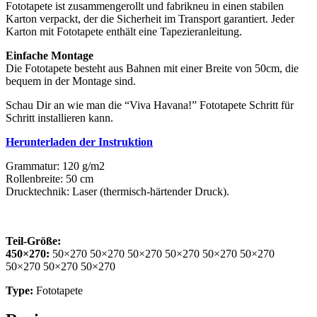
Fototapete ist zusammengerollt und fabrikneu in einen stabilen
Karton verpackt, der die Sicherheit im Transport garantiert. Jeder
Karton mit Fototapete enthält eine Tapezieranleitung.
Einfache Montage
Die Fototapete besteht aus Bahnen mit einer Breite von 50cm, die
bequem in der Montage sind.
Schau Dir an wie man die “Viva Havana!” Fototapete Schritt für
Schritt installieren kann.
Herunterladen der Instruktion
Grammatur: 120 g/m2
Rollenbreite: 50 cm
Drucktechnik: Laser (thermisch-härtender Druck).
Teil-Größe:
450×270:
50×270 50×270 50×270 50×270 50×270 50×270
50×270 50×270 50×270
Type:
Fototapete