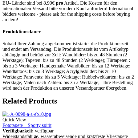
EU- Länder sind bei 8,90€
pro
Artikel. Die Kosten für den
internationalen Versand bitte vor dem Kauf anfordern! International
bidders welcome - please ask for the shipping costs before buying
an item!
Produktionsdauer
Sobald Ihrer Zahlung angekommen ist startet die Produktionszeit
und endet am Versandtag. Die Produktionszeit ist vom Artikeltyp
abhängig und beträgt zur Zeit: Wandbilder: bis zu 48 Stunden (2
Werktage); Tapeten: bis zu 48 Stunden (2 Werktage); Türtapeten :
bis zu 3 Werktage; Handgemalte Wandbilder: bis zu 12 Werktage;
Wandtattoos: bis zu 3 Werktage; Acrylglasbilder: bis zu 10
Werktage; Paravents: bis zu 5 Werktage; Rubbelweltkarten: bis zu 2
Werktage; Malen nach Zahlen: bis zu 2 Werktage; Ihre Bestellung
wird nach der Produktion an unseren Versandpartner übergeben.
Related Products
Quick View
Fototapete – Sporty spirit
Verfügbarkeit:
verfügbar
Widerstandsfähige, wasserabweisende und kratzfeste Vliestapete