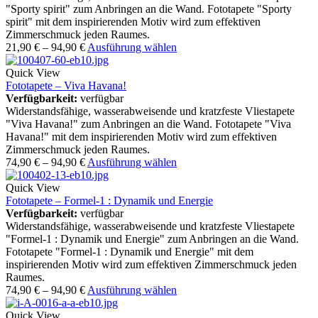
"Sporty spirit" zum Anbringen an die Wand. Fototapete "Sporty
spirit" mit dem inspirierenden Motiv wird zum effektiven
Zimmerschmuck jeden Raumes.
21,90
€
–
94,90
€
Ausführung wählen
Quick View
Fototapete – Viva Havana!
Verfügbarkeit:
verfügbar
Widerstandsfähige, wasserabweisende und kratzfeste Vliestapete
"Viva Havana!" zum Anbringen an die Wand. Fototapete "Viva
Havana!" mit dem inspirierenden Motiv wird zum effektiven
Zimmerschmuck jeden Raumes.
74,90
€
–
94,90
€
Ausführung wählen
Quick View
Fototapete – Formel-1 : Dynamik und Energie
Verfügbarkeit:
verfügbar
Widerstandsfähige, wasserabweisende und kratzfeste Vliestapete
"Formel-1 : Dynamik und Energie" zum Anbringen an die Wand.
Fototapete "Formel-1 : Dynamik und Energie" mit dem
inspirierenden Motiv wird zum effektiven Zimmerschmuck jeden
Raumes.
74,90
€
–
94,90
€
Ausführung wählen
Quick View