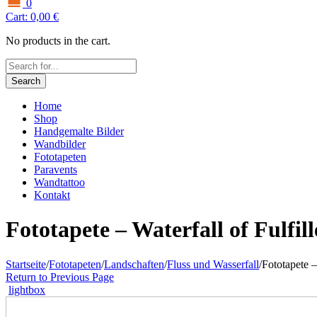
0
Cart:
0,00
€
No products in the cart.
Search
Home
Shop
Handgemalte Bilder
Wandbilder
Fototapeten
Paravents
Wandtattoo
Kontakt
Fototapete – Waterfall of Fulfil
Startseite
/
Fototapeten
/
Landschaften
/
Fluss und Wasserfall
/
Fototapete –
Return to Previous Page
lightbox