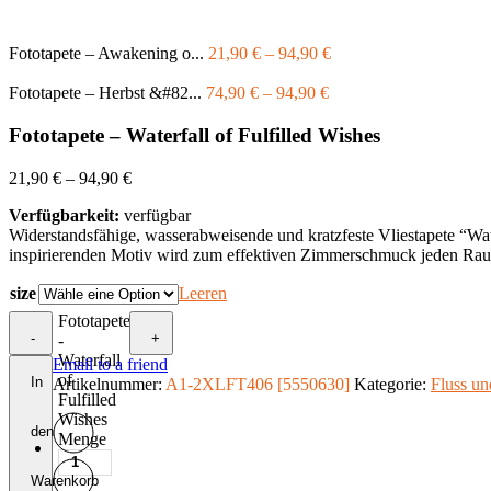
Fototapete – Awakening o...
21,90
€
–
94,90
€
Fototapete – Herbst &#82...
74,90
€
–
94,90
€
Fototapete – Waterfall of Fulfilled Wishes
21,90
€
–
94,90
€
Verfügbarkeit:
verfügbar
Widerstandsfähige, wasserabweisende und kratzfeste Vliestapete “Wat
inspirierenden Motiv wird zum effektiven Zimmerschmuck jeden Ra
size
Leeren
Fototapete
-
+
-
Waterfall
Email to a friend
of
In
Artikelnummer:
A1-2XLFT406 [5550630]
Kategorie:
Fluss un
Fulfilled
Wishes
den
Menge
Warenkorb