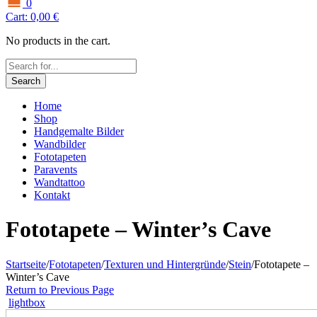
0
Cart:
0,00
€
No products in the cart.
Search
Home
Shop
Handgemalte Bilder
Wandbilder
Fototapeten
Paravents
Wandtattoo
Kontakt
Fototapete – Winter’s Cave
Startseite
/
Fototapeten
/
Texturen und Hintergründe
/
Stein
/
Fototapete –
Winter’s Cave
Return to Previous Page
lightbox