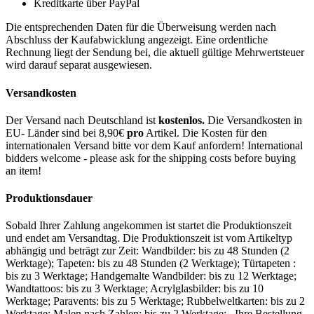
Kreditkarte über PayPal
Die entsprechenden Daten für die Überweisung werden nach
Abschluss der Kaufabwicklung angezeigt. Eine ordentliche
Rechnung liegt der Sendung bei, die aktuell gültige Mehrwertsteuer
wird darauf separat ausgewiesen.
Versandkosten
Der Versand nach Deutschland ist
kostenlos.
Die Versandkosten in
EU- Länder sind bei 8,90€
pro
Artikel. Die Kosten für den
internationalen Versand bitte vor dem Kauf anfordern! International
bidders welcome - please ask for the shipping costs before buying
an item!
Produktionsdauer
Sobald Ihrer Zahlung angekommen ist startet die Produktionszeit
und endet am Versandtag. Die Produktionszeit ist vom Artikeltyp
abhängig und beträgt zur Zeit: Wandbilder: bis zu 48 Stunden (2
Werktage); Tapeten: bis zu 48 Stunden (2 Werktage); Türtapeten :
bis zu 3 Werktage; Handgemalte Wandbilder: bis zu 12 Werktage;
Wandtattoos: bis zu 3 Werktage; Acrylglasbilder: bis zu 10
Werktage; Paravents: bis zu 5 Werktage; Rubbelweltkarten: bis zu 2
Werktage; Malen nach Zahlen: bis zu 2 Werktage; Ihre Bestellung