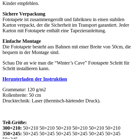
Kinder empfehlen.
Sichere Verpackung
Fototapete ist zusammengerollt und fabrikneu in einen stabilen
Karton verpackt, der die Sicherheit im Transport garantiert. Jeder
Karton mit Fototapete enthält eine Tapezieranleitung.
Einfache Montage
Die Fototapete besteht aus Bahnen mit einer Breite von 50cm, die
bequem in der Montage sind.
Schau Dir an wie man die “Winter’s Cave” Fototapete Schritt für
Schritt installieren kann.
Herunterladen der Instruktion
Grammatur: 120 g/m2
Rollenbreite: 50 cm
Drucktechnik: Laser (thermisch-härtender Druck).
Teil-Größe:
300×210:
50×210 50×210 50×210 50×210 50×210 50×210
350×245:
50×245 50×245 50×245 50×245 50×245 50×245