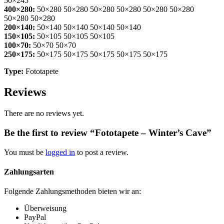
50×245
400×280:
50×280 50×280 50×280 50×280 50×280 50×280
50×280 50×280
200×140:
50×140 50×140 50×140 50×140
150×105:
50×105 50×105 50×105
100×70:
50×70 50×70
250×175:
50×175 50×175 50×175 50×175 50×175
Type:
Fototapete
Reviews
There are no reviews yet.
Be the first to review “Fototapete – Winter’s Cave”
You must be
logged in
to post a review.
Zahlungsarten
Folgende Zahlungsmethoden bieten wir an:
Überweisung
PayPal