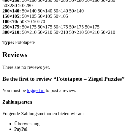
400×280:
50×280 50×280 50×280 50×280 50×280 50×280
50×280 50×280
200×140:
50×140 50×140 50×140 50×140
150×105:
50×105 50×105 50×105
100×70:
50×70 50×70
250×175:
50×175 50×175 50×175 50×175 50×175
300×210:
50×210 50×210 50×210 50×210 50×210 50×210
Type:
Fototapete
Reviews
There are no reviews yet.
Be the first to review “Fototapete – Ziegel Puzzles”
You must be
logged in
to post a review.
Zahlungsarten
Folgende Zahlungsmethoden bieten wir an:
Überweisung
PayPal