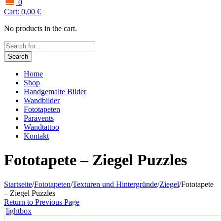
0
Cart:
0,00
€
No products in the cart.
Search
Home
Shop
Handgemalte Bilder
Wandbilder
Fototapeten
Paravents
Wandtattoo
Kontakt
Fototapete – Ziegel Puzzles
Startseite
/
Fototapeten
/
Texturen und Hintergründe
/
Ziegel
/
Fototapete
– Ziegel Puzzles
Return to Previous Page
lightbox