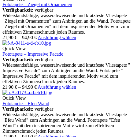
Fototapete – Ziegel mit Ornamenten
Verfügbarkeit:
verfügbar
Widerstandsfähige, wasserabweisende und kratzfeste Vliestapete
"Ziegel mit Ornamenten" zum Anbringen an die Wand. Fototapete
"Ziegel mit Ornamenten" mit dem inspirierenden Motiv wird zum
effektiven Zimmerschmuck jeden Raumes.
21,90
€
–
94,90
€
Ausführung wählen
Quick View
Fototapete – Impressive Facade
Verfügbarkeit:
verfügbar
Widerstandsfähige, wasserabweisende und kratzfeste Vliestapete "
Impressive Facade" zum Anbringen an die Wand. Fototapete "
Impressive Facade" mit dem inspirierenden Motiv wird zum
effektiven Zimmerschmuck jeden Raumes.
21,90
€
–
94,90
€
Ausführung wählen
Quick View
Fototapete – Efeu Wand
Verfügbarkeit:
verfügbar
Widerstandsfähige, wasserabweisende und kratzfeste Vliestapete
"Efeu Wand" zum Anbringen an die Wand. Fototapete "Efeu
Wand" mit dem inspirierenden Motiv wird zum effektiven
Zimmerschmuck jeden Raumes.
21,90
€
–
94,90
€
Ausführung wählen