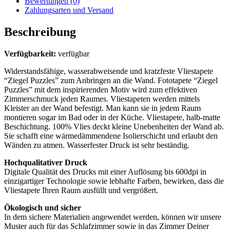
Bewertungen (0)
Zahlungsarten und Versand
Beschreibung
Verfügbarkeit:
verfügbar
Widerstandsfähige, wasserabweisende und kratzfeste Vliestapete
“Ziegel Puzzles” zum Anbringen an die Wand. Fototapete “Ziegel
Puzzles” mit dem inspirierenden Motiv wird zum effektiven
Zimmerschmuck jeden Raumes. Vliestapeten werden mittels
Kleister an der Wand befestigt. Man kann sie in jedem Raum
montieren sogar im Bad oder in der Küche. Vliestapete, halb-matte
Beschichtung. 100% Vlies deckt kleine Unebenheiten der Wand ab.
Sie schafft eine wärmedämmendene Isolierschicht und erlaubt den
Wänden zu atmen. Wasserfester Druck ist sehr beständig.
Hochqualitativer Druck
Digitale Qualität des Drucks mit einer Auflösung bis 600dpi in
einzigartiger Technologie sowie lebhafte Farben, bewirken, dass die
Vliestapete Ihren Raum ausfüllt und vergrößert.
Ökologisch und sicher
In dem sichere Materialien angewendet werden, können wir unsere
Muster auch für das Schlafzimmer sowie in das Zimmer Deiner