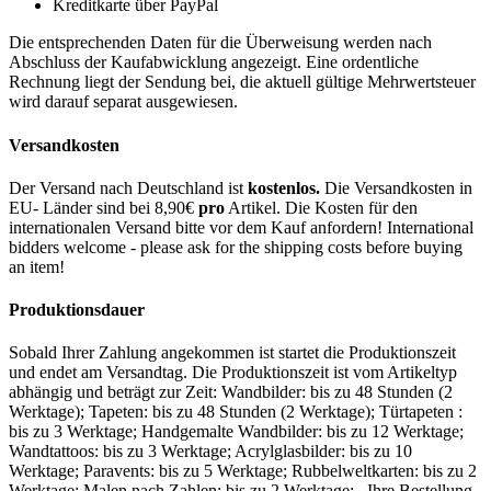
Kreditkarte über PayPal
Die entsprechenden Daten für die Überweisung werden nach
Abschluss der Kaufabwicklung angezeigt. Eine ordentliche
Rechnung liegt der Sendung bei, die aktuell gültige Mehrwertsteuer
wird darauf separat ausgewiesen.
Versandkosten
Der Versand nach Deutschland ist
kostenlos.
Die Versandkosten in
EU- Länder sind bei 8,90€
pro
Artikel. Die Kosten für den
internationalen Versand bitte vor dem Kauf anfordern! International
bidders welcome - please ask for the shipping costs before buying
an item!
Produktionsdauer
Sobald Ihrer Zahlung angekommen ist startet die Produktionszeit
und endet am Versandtag. Die Produktionszeit ist vom Artikeltyp
abhängig und beträgt zur Zeit: Wandbilder: bis zu 48 Stunden (2
Werktage); Tapeten: bis zu 48 Stunden (2 Werktage); Türtapeten :
bis zu 3 Werktage; Handgemalte Wandbilder: bis zu 12 Werktage;
Wandtattoos: bis zu 3 Werktage; Acrylglasbilder: bis zu 10
Werktage; Paravents: bis zu 5 Werktage; Rubbelweltkarten: bis zu 2
Werktage; Malen nach Zahlen: bis zu 2 Werktage; Ihre Bestellung