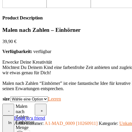
Product Description
Malen nach Zahlen – Einhörner
39,90
€
Verfügbarkeit:
verfügbar
Erwecke Deine Kreativität
Möchtest Du Deinem Kind eine farbenfrohe Zeit anbieten und zugleic
wir etwas genau für Dich!
Malen nach Zahlen “Einhörner” ist eine fantastische Idee für kreati
seinen Erwartungen entsprechen.
size
Leeren
Malen
-
+
nach
Zahlen -
Email to a friend
Einhörner
In
Artikelnummer:
A1-MAD_0009 [10260911]
Kategorie:
Unkate
Menge