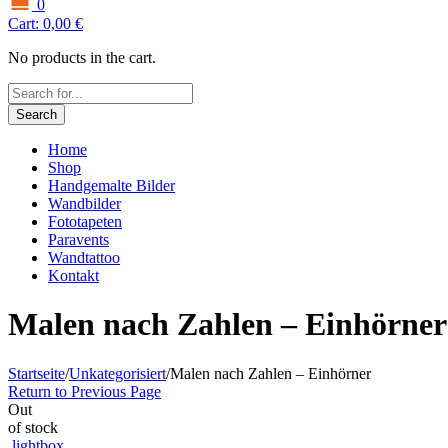
0
Cart:
0,00
€
No products in the cart.
Search
Home
Shop
Handgemalte Bilder
Wandbilder
Fototapeten
Paravents
Wandtattoo
Kontakt
Malen nach Zahlen – Einhörner
Startseite
/
Unkategorisiert
/
Malen nach Zahlen – Einhörner
Return to Previous Page
Out
of stock
lightbox