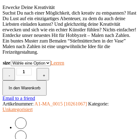
Erwecke Deine Kreativität
Suchst Du nach einer Möglichkeit, dich kreativ zu entspannen? Hast
Du Lust auf ein einzigartiges Abenteuer, zu dem du auch deine
Liebsten einladen kannst? Und gleichzeitig deine Kreativität
erwecken und sich wie ein echter Künstler fühlen? Nichts einfacher!
Entdecke unser neuestes Hit für Hobbyzeit – Malen nach Zahlen.
Ein buntes Muster zum Bemalen “Stiefmütterchen in der Vase”
Malen nach Zahlen ist eine ungewöhnliche Idee für die
Freizeitgestaltung.
size
Leeren
Malen
-
nach
+
Zahlen
-
In den Warenkorb
Stiefmütterchen
Email to a friend
in
Artikelnummer:
der
A1-MA_0015 [10261067]
Kategorie:
Unkategorisiert
Vase
Menge