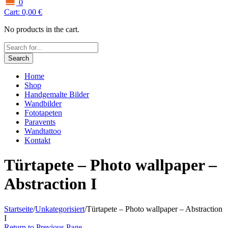
0
Cart:
0,00
€
No products in the cart.
Search
Home
Shop
Handgemalte Bilder
Wandbilder
Fototapeten
Paravents
Wandtattoo
Kontakt
Türtapete – Photo wallpaper –
Abstraction I
Startseite
/
Unkategorisiert
/
Türtapete – Photo wallpaper – Abstraction
I
Return to Previous Page