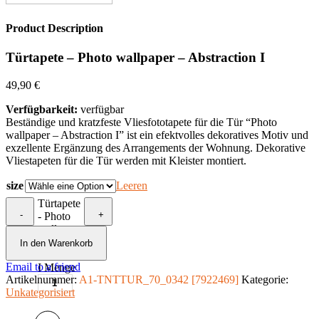
Product Description
Türtapete – Photo wallpaper – Abstraction I
49,90
€
Verfügbarkeit:
verfügbar
Beständige und kratzfeste Vliesfototapete für die Tür “Photo
wallpaper – Abstraction I” ist ein efektvolles dekoratives Motiv und
exzellente Ergänzung des Arrangements der Wohnung. Dekorative
Vliestapeten für die Tür werden mit Kleister montiert.
size
Leeren
Türtapete
-
+
- Photo
wallpaper
–
In den Warenkorb
Abstraction
Email to a friend
I Menge
Artikelnummer:
A1-TNTTUR_70_0342 [7922469]
Kategorie:
Unkategorisiert