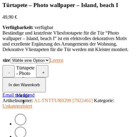
Türtapete – Photo wallpaper – Island, beach I
49,90
€
Verfügbarkeit:
verfügbar
Beständige und kratzfeste Vliesfototapete für die Tür “Photo
wallpaper – Island, beach I” ist ein efektvolles dekoratives Motiv
und exzellente Ergänzung des Arrangements der Wohnung.
Dekorative Vliestapeten für die Tür werden mit Kleister montiert.
size
Leeren
Türtapete
-
+
- Photo
wallpaper
- Island,
In den Warenkorb
beach I
Email to a friend
Menge
Artikelnummer:
A1-TNTTUR0299 [7922461]
Kategorie:
Unkategorisiert