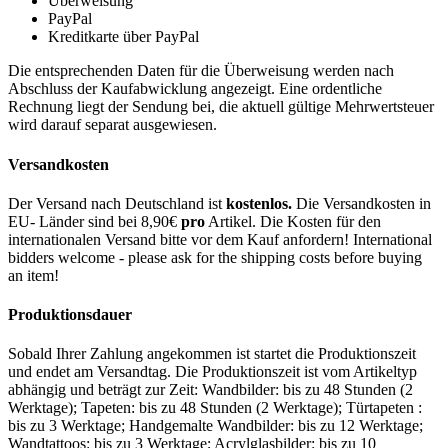
Überweisung
PayPal
Kreditkarte über PayPal
Die entsprechenden Daten für die Überweisung werden nach
Abschluss der Kaufabwicklung angezeigt. Eine ordentliche
Rechnung liegt der Sendung bei, die aktuell gültige Mehrwertsteuer
wird darauf separat ausgewiesen.
Versandkosten
Der Versand nach Deutschland ist
kostenlos.
Die Versandkosten in
EU- Länder sind bei 8,90€
pro
Artikel. Die Kosten für den
internationalen Versand bitte vor dem Kauf anfordern! International
bidders welcome - please ask for the shipping costs before buying
an item!
Produktionsdauer
Sobald Ihrer Zahlung angekommen ist startet die Produktionszeit
und endet am Versandtag. Die Produktionszeit ist vom Artikeltyp
abhängig und beträgt zur Zeit: Wandbilder: bis zu 48 Stunden (2
Werktage); Tapeten: bis zu 48 Stunden (2 Werktage); Türtapeten :
bis zu 3 Werktage; Handgemalte Wandbilder: bis zu 12 Werktage;
Wandtattoos: bis zu 3 Werktage; Acrylglasbilder: bis zu 10