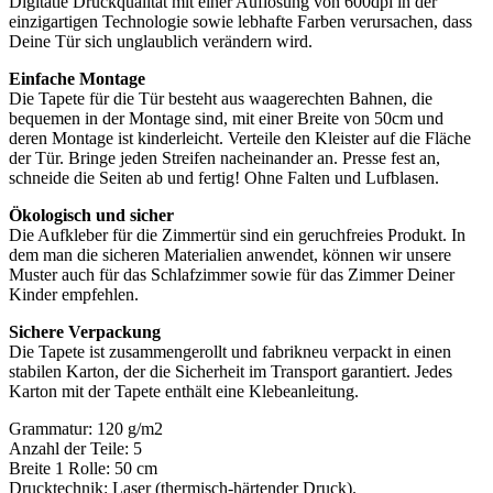
Digitatle Druckqualität mit einer Auflösung von 600dpi in der
einzigartigen Technologie sowie lebhafte Farben verursachen, dass
Deine Tür sich unglaublich verändern wird.
Einfache Montage
Die Tapete für die Tür besteht aus waagerechten Bahnen, die
bequemen in der Montage sind, mit einer Breite von 50cm und
deren Montage ist kinderleicht. Verteile den Kleister auf die Fläche
der Tür. Bringe jeden Streifen nacheinander an. Presse fest an,
schneide die Seiten ab und fertig! Ohne Falten und Lufblasen.
Ökologisch und sicher
Die Aufkleber für die Zimmertür sind ein geruchfreies Produkt. In
dem man die sicheren Materialien anwendet, können wir unsere
Muster auch für das Schlafzimmer sowie für das Zimmer Deiner
Kinder empfehlen.
Sichere Verpackung
Die Tapete ist zusammengerollt und fabrikneu verpackt in einen
stabilen Karton, der die Sicherheit im Transport garantiert. Jedes
Karton mit der Tapete enthält eine Klebeanleitung.
Grammatur: 120 g/m2
Anzahl der Teile: 5
Breite 1 Rolle: 50 cm
Drucktechnik: Laser (thermisch-härtender Druck).