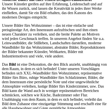
Unsere Künstler greifen auf ihre Erfahrung, Leidenschaft und auf
ihr Wissen zurück, und lassen die Kreativität in jedes ihrer Werke
einfließen, damit Sie ein Bild erhalten, das den Kanons des
modernen Designs entspricht.
Unsere Bilder fürs Wohnzimmer – das ist eine einfache und
preisgünstige Art, den Innenraum aufzufrischen und ihm einen
neuen Charakter zu verleihen, und die breite Palette an Motiven
wird jeden Geschmack treffen. In unserem Angebot finden Sie u.a.
Leinwandbilder, die Stillleben, Landschaften darstellen, moderne
Wandbilder für das Wohnzimmer, abstrakte Bilder, Reproduktionen
der Bilder bekannter Künstler, Weltkarten, Bilder mit
Industriemotiven und viele, viele andere.
Das
Bild
ist eine Dekoration, die den Blick anzieht, unabhängig von
dem Raum, in dem es sich befindet! Unter unseren Vorschlägen
befinden sich XXL-Wandbilder fürs Wohnzimmer, repräsentative
Bilder fürs Büro, ruhige Wandbilder fürs Schlafzimmer, Bilder, die
dem Innenraum eine persönliche Note und eine ungewöhnliche
Atmosphäre verleihen, lustige Bilder fürs Kinderzimmer, usw. Das
Bild kann die Wand auch in weniger repräsentativen Bereichen
schmücken, solchen wie Küche, Badezimmer oder Flur.
Unabhängig von dem Raum, in dem es sich befindet, verleiht das
Bild dem Zuhause eine einzigartige Stimmung und erschafft eine für
alle Hausbewohner und Gäste gemütliche Atmosphäre.