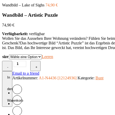
Wandbild – Lake of Sighs
74,90
€
Wandbild – Artistic Puzzle
74,90
€
Verfügbarkeit:
verfügbar
Wollen Sie das Aussehen Ihrer Wohnung verändern? Fühlen Sie beim Bet
Geschenk?Das hochwertige Bild “Artistic Puzzle” ist das Ergebnis der
ist. Das Bild, das Ihr Interesse geweckt hat, vereint hochwertigen Dru
size
Leeren
Wandbild
-
-
+
Artistic
Email to a friend
Puzzle
In
Artikelnummer:
A1-N4436 [12124936]
Kategorie:
Bunt
Menge
den
Warenkorb