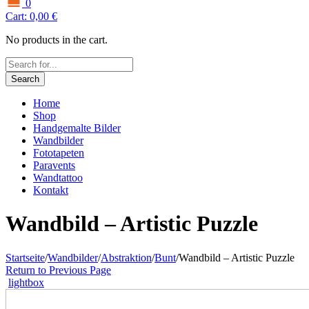
0
Cart:
0,00
€
No products in the cart.
Search
Home
Shop
Handgemalte Bilder
Wandbilder
Fototapeten
Paravents
Wandtattoo
Kontakt
Wandbild – Artistic Puzzle
Startseite
/
Wandbilder
/
Abstraktion
/
Bunt
/
Wandbild – Artistic Puzzle
Return to Previous Page
lightbox