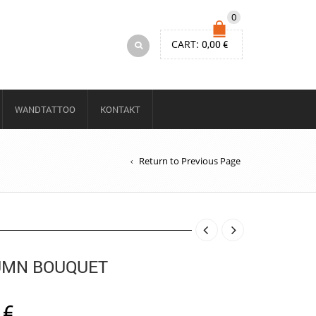
0
CART:
0,00
€
WANDTATTOO
KONTAKT
Return to Previous Page
UMN BOUQUET
0
€