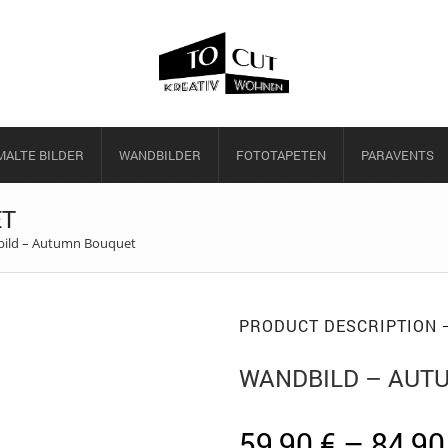
ALTE BILDER
WANDBILDER
FOTOTAPETEN
PARAVENTS
ET
ild – Autumn Bouquet
PRODUCT DESCRIPTION
WANDBILD – AUT
59,90
€
–
84,9