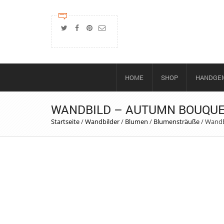
HOME
SHOP
HANDGEM
WANDBILD – AUTUMN BOUQU
Startseite
/
Wandbilder
/
Blumen
/
Blumensträuße
/
Wandb