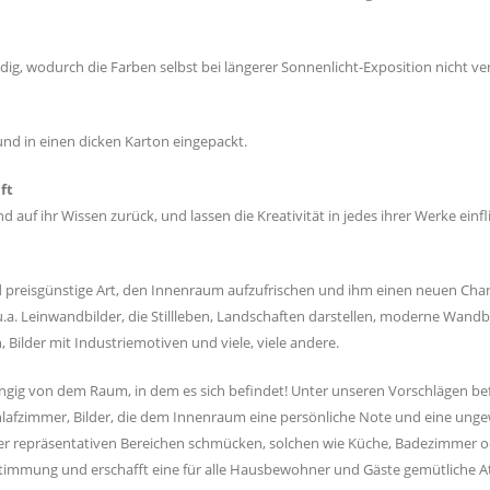
ig, wodurch die Farben selbst bei längerer Sonnenlicht-Exposition nicht ve
und in einen dicken Karton eingepackt.
ft
d auf ihr Wissen zurück, und lassen die Kreativität in jedes ihrer Werke einf
 preisgünstige Art, den Innenraum aufzufrischen und ihm einen neuen Chara
.a. Leinwandbilder, die Stillleben, Landschaften darstellen, moderne Wandb
Bilder mit Industriemotiven und viele, viele andere.
bhängig von dem Raum, in dem es sich befindet! Unter unseren Vorschlägen 
chlafzimmer, Bilder, die dem Innenraum eine persönliche Note und eine unge
er repräsentativen Bereichen schmücken, solchen wie Küche, Badezimmer o
e Stimmung und erschafft eine für alle Hausbewohner und Gäste gemütliche 