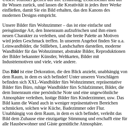
ihr Wissen zurück, und lassen die Kreativität in jedes ihrer Werke
einfließen, damit Sie ein Bild erhalten, das den Kanons des
modernen Designs entspricht.
Unsere Bilder fürs Wohnzimmer – das ist eine einfache und
preisgünstige Art, den Innenraum aufzufrischen und ihm einen
neuen Charakter zu verleihen, und die breite Palette an Motiven
wird jeden Geschmack treffen. In unserem Angebot finden Sie u.a.
Leinwandbilder, die Stillleben, Landschaften darstellen, moderne
Wandbilder für das Wohnzimmer, abstrakte Bilder, Reproduktionen
der Bilder bekannter Künstler, Weltkarten, Bilder mit
Industriemotiven und viele, viele andere.
Das
Bild
ist eine Dekoration, die den Blick anzieht, unabhängig von
dem Raum, in dem es sich befindet! Unter unseren Vorschlägen
befinden sich XXL-Wandbilder fürs Wohnzimmer, repräsentative
Bilder fürs Büro, ruhige Wandbilder fürs Schlafzimmer, Bilder, die
dem Innenraum eine persönliche Note und eine ungewöhnliche
Atmosphäre verleihen, lustige Bilder fürs Kinderzimmer, usw. Das
Bild kann die Wand auch in weniger repräsentativen Bereichen
schmücken, solchen wie Küche, Badezimmer oder Flur.
Unabhängig von dem Raum, in dem es sich befindet, verleiht das
Bild dem Zuhause eine einzigartige Stimmung und erschafft eine für
alle Hausbewohner und Gäste gemütliche Atmosphäre.