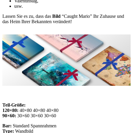
Valentinstag,
usw.
Lassen Sie es zu, dass das
Bild
“Caught Mario” Ihr Zuhause und
das Heim Ihrer Bekannten verändert!
Teil-Größe:
120×80:
40×80 40×80 40×80
90×60:
30×60 30×60 30×60
Bar:
Standard Spannrahmen
Type:
Wandbild