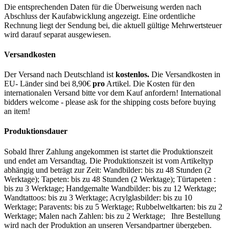
Die entsprechenden Daten für die Überweisung werden nach
Abschluss der Kaufabwicklung angezeigt. Eine ordentliche
Rechnung liegt der Sendung bei, die aktuell gültige Mehrwertsteuer
wird darauf separat ausgewiesen.
Versandkosten
Der Versand nach Deutschland ist
kostenlos.
Die Versandkosten in
EU- Länder sind bei 8,90€
pro
Artikel. Die Kosten für den
internationalen Versand bitte vor dem Kauf anfordern! International
bidders welcome - please ask for the shipping costs before buying
an item!
Produktionsdauer
Sobald Ihrer Zahlung angekommen ist startet die Produktionszeit
und endet am Versandtag. Die Produktionszeit ist vom Artikeltyp
abhängig und beträgt zur Zeit: Wandbilder: bis zu 48 Stunden (2
Werktage); Tapeten: bis zu 48 Stunden (2 Werktage); Türtapeten :
bis zu 3 Werktage; Handgemalte Wandbilder: bis zu 12 Werktage;
Wandtattoos: bis zu 3 Werktage; Acrylglasbilder: bis zu 10
Werktage; Paravents: bis zu 5 Werktage; Rubbelweltkarten: bis zu 2
Werktage; Malen nach Zahlen: bis zu 2 Werktage; Ihre Bestellung
wird nach der Produktion an unseren Versandpartner übergeben.