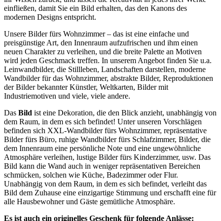
einfließen, damit Sie ein Bild erhalten, das den Kanons des
modernen Designs entspricht.
Unsere Bilder fürs Wohnzimmer – das ist eine einfache und
preisgünstige Art, den Innenraum aufzufrischen und ihm einen
neuen Charakter zu verleihen, und die breite Palette an Motiven
wird jeden Geschmack treffen. In unserem Angebot finden Sie u.a.
Leinwandbilder, die Stillleben, Landschaften darstellen, moderne
Wandbilder für das Wohnzimmer, abstrakte Bilder, Reproduktionen
der Bilder bekannter Künstler, Weltkarten, Bilder mit
Industriemotiven und viele, viele andere.
Das
Bild
ist eine Dekoration, die den Blick anzieht, unabhängig von
dem Raum, in dem es sich befindet! Unter unseren Vorschlägen
befinden sich XXL-Wandbilder fürs Wohnzimmer, repräsentative
Bilder fürs Büro, ruhige Wandbilder fürs Schlafzimmer, Bilder, die
dem Innenraum eine persönliche Note und eine ungewöhnliche
Atmosphäre verleihen, lustige Bilder fürs Kinderzimmer, usw. Das
Bild kann die Wand auch in weniger repräsentativen Bereichen
schmücken, solchen wie Küche, Badezimmer oder Flur.
Unabhängig von dem Raum, in dem es sich befindet, verleiht das
Bild dem Zuhause eine einzigartige Stimmung und erschafft eine für
alle Hausbewohner und Gäste gemütliche Atmosphäre.
Es ist auch ein originelles Geschenk für folgende Anlässe: