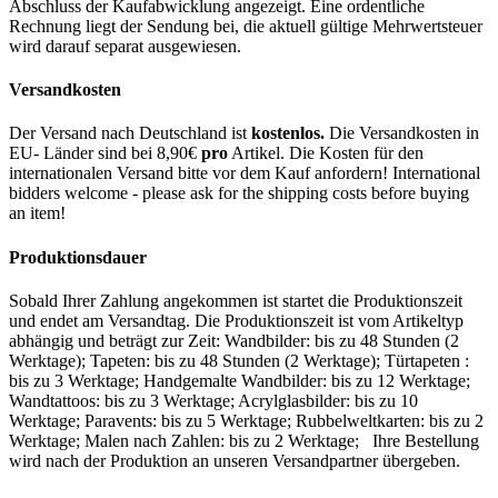
Abschluss der Kaufabwicklung angezeigt. Eine ordentliche
Rechnung liegt der Sendung bei, die aktuell gültige Mehrwertsteuer
wird darauf separat ausgewiesen.
Versandkosten
Der Versand nach Deutschland ist
kostenlos.
Die Versandkosten in
EU- Länder sind bei 8,90€
pro
Artikel. Die Kosten für den
internationalen Versand bitte vor dem Kauf anfordern! International
bidders welcome - please ask for the shipping costs before buying
an item!
Produktionsdauer
Sobald Ihrer Zahlung angekommen ist startet die Produktionszeit
und endet am Versandtag. Die Produktionszeit ist vom Artikeltyp
abhängig und beträgt zur Zeit: Wandbilder: bis zu 48 Stunden (2
Werktage); Tapeten: bis zu 48 Stunden (2 Werktage); Türtapeten :
bis zu 3 Werktage; Handgemalte Wandbilder: bis zu 12 Werktage;
Wandtattoos: bis zu 3 Werktage; Acrylglasbilder: bis zu 10
Werktage; Paravents: bis zu 5 Werktage; Rubbelweltkarten: bis zu 2
Werktage; Malen nach Zahlen: bis zu 2 Werktage; Ihre Bestellung
wird nach der Produktion an unseren Versandpartner übergeben.