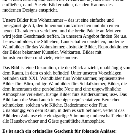
einfließen, damit Sie ein Bild erhalten, das den Kanons des
modernen Designs entspricht.
Unsere Bilder fürs Wohnzimmer – das ist eine einfache und
preisgünstige Art, den Innenraum aufzufrischen und ihm einen
neuen Charakter zu verleihen, und die breite Palette an Motiven
wird jeden Geschmack treffen. In unserem Angebot finden Sie u.a.
Leinwandbilder, die Stillleben, Landschaften darstellen, moderne
Wandbilder für das Wohnzimmer, abstrakte Bilder, Reproduktionen
der Bilder bekannter Künstler, Weltkarten, Bilder mit
Industriemotiven und viele, viele andere.
Das
Bild
ist eine Dekoration, die den Blick anzieht, unabhängig von
dem Raum, in dem es sich befindet! Unter unseren Vorschlägen
befinden sich XXL-Wandbilder fürs Wohnzimmer, repräsentative
Bilder fürs Büro, ruhige Wandbilder fürs Schlafzimmer, Bilder, die
dem Innenraum eine persönliche Note und eine ungewöhnliche
Atmosphäre verleihen, lustige Bilder fürs Kinderzimmer, usw. Das
Bild kann die Wand auch in weniger repräsentativen Bereichen
schmücken, solchen wie Küche, Badezimmer oder Flur.
Unabhängig von dem Raum, in dem es sich befindet, verleiht das
Bild dem Zuhause eine einzigartige Stimmung und erschafft eine für
alle Hausbewohner und Gäste gemütliche Atmosphäre.
Es ist auch ein originelles Geschenk für folgende Anlässe: