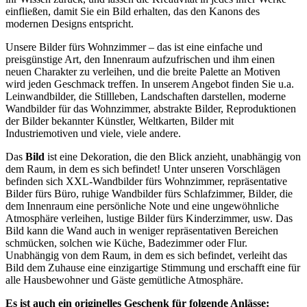
einfließen, damit Sie ein Bild erhalten, das den Kanons des
modernen Designs entspricht.
Unsere Bilder fürs Wohnzimmer – das ist eine einfache und
preisgünstige Art, den Innenraum aufzufrischen und ihm einen
neuen Charakter zu verleihen, und die breite Palette an Motiven
wird jeden Geschmack treffen. In unserem Angebot finden Sie u.a.
Leinwandbilder, die Stillleben, Landschaften darstellen, moderne
Wandbilder für das Wohnzimmer, abstrakte Bilder, Reproduktionen
der Bilder bekannter Künstler, Weltkarten, Bilder mit
Industriemotiven und viele, viele andere.
Das
Bild
ist eine Dekoration, die den Blick anzieht, unabhängig von
dem Raum, in dem es sich befindet! Unter unseren Vorschlägen
befinden sich XXL-Wandbilder fürs Wohnzimmer, repräsentative
Bilder fürs Büro, ruhige Wandbilder fürs Schlafzimmer, Bilder, die
dem Innenraum eine persönliche Note und eine ungewöhnliche
Atmosphäre verleihen, lustige Bilder fürs Kinderzimmer, usw. Das
Bild kann die Wand auch in weniger repräsentativen Bereichen
schmücken, solchen wie Küche, Badezimmer oder Flur.
Unabhängig von dem Raum, in dem es sich befindet, verleiht das
Bild dem Zuhause eine einzigartige Stimmung und erschafft eine für
alle Hausbewohner und Gäste gemütliche Atmosphäre.
Es ist auch ein originelles Geschenk für folgende Anlässe: