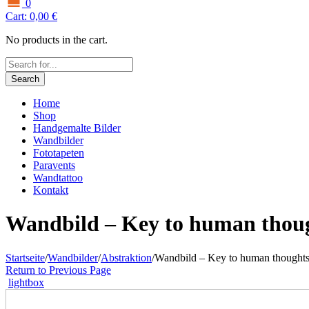
0
Cart:
0,00
€
No products in the cart.
Search
Home
Shop
Handgemalte Bilder
Wandbilder
Fototapeten
Paravents
Wandtattoo
Kontakt
Wandbild – Key to human thou
Startseite
/
Wandbilder
/
Abstraktion
/
Wandbild – Key to human thought
Return to Previous Page
lightbox