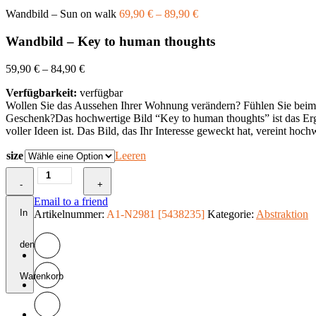
Wandbild – Sun on walk
69,90
€
–
89,90
€
Wandbild – Key to human thoughts
59,90
€
–
84,90
€
Verfügbarkeit:
verfügbar
Wollen Sie das Aussehen Ihrer Wohnung verändern? Fühlen Sie beim Bet
Geschenk?Das hochwertige Bild “Key to human thoughts” ist das Ergeb
voller Ideen ist. Das Bild, das Ihr Interesse geweckt hat, vereint hoc
size
Leeren
Wandbild
-
-
+
Key
Email to a friend
to
In
Artikelnummer:
A1-N2981 [5438235]
Kategorie:
Abstraktion
human
thoughts
den
Menge
Warenkorb