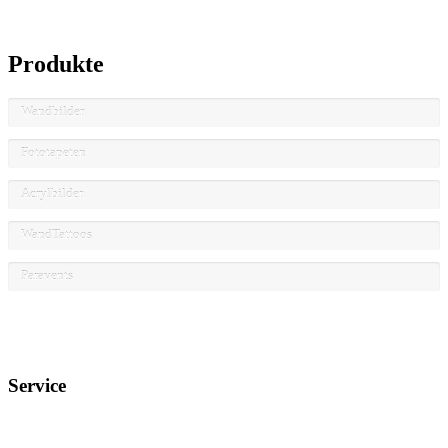
Produkte
Wandbilder
Fototapeten
Acrylbilder
WandTattoos
Paravents
Service