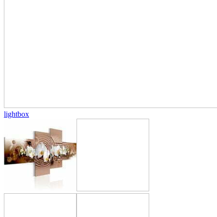
lightbox