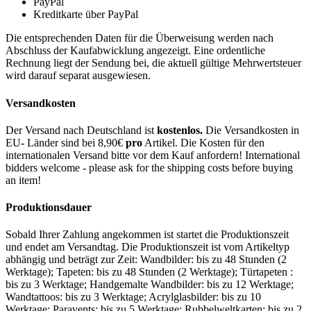
PayPal
Kreditkarte über PayPal
Die entsprechenden Daten für die Überweisung werden nach
Abschluss der Kaufabwicklung angezeigt. Eine ordentliche
Rechnung liegt der Sendung bei, die aktuell gültige Mehrwertsteuer
wird darauf separat ausgewiesen.
Versandkosten
Der Versand nach Deutschland ist
kostenlos.
Die Versandkosten in
EU- Länder sind bei 8,90€
pro
Artikel. Die Kosten für den
internationalen Versand bitte vor dem Kauf anfordern! International
bidders welcome - please ask for the shipping costs before buying
an item!
Produktionsdauer
Sobald Ihrer Zahlung angekommen ist startet die Produktionszeit
und endet am Versandtag. Die Produktionszeit ist vom Artikeltyp
abhängig und beträgt zur Zeit: Wandbilder: bis zu 48 Stunden (2
Werktage); Tapeten: bis zu 48 Stunden (2 Werktage); Türtapeten :
bis zu 3 Werktage; Handgemalte Wandbilder: bis zu 12 Werktage;
Wandtattoos: bis zu 3 Werktage; Acrylglasbilder: bis zu 10
Werktage; Paravents: bis zu 5 Werktage; Rubbelweltkarten: bis zu 2