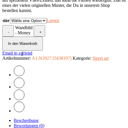
auf speziellem Vlies-Leinen, das ideal die Farben wiedergibt. Das ist
eines der vielen originellen Muster, die Du in unserem Shop
bestellen kannst.
size
Leeren
Wandbild
-
+
- Money
is a
problem
In den Warenkorb
Menge
Email to a friend
Artikelnummer:
A1-N2927 [5438197]
Kategorie:
Street art
Beschreibung
Bewertungen (0)