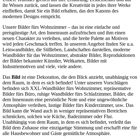
ihr Wissen zurück, und lassen die Kreativität in jedes ihrer Werke
einfließen, damit Sie ein Bild erhalten, das den Kanons des
modernen Designs entspricht.
Unsere Bilder fürs Wohnzimmer – das ist eine einfache und
preisgünstige Art, den Innenraum aufzufrischen und ihm einen
neuen Charakter zu verleihen, und die breite Palette an Motiven
wird jeden Geschmack treffen. In unserem Angebot finden Sie u.a.
Leinwandbilder, die Stillleben, Landschaften darstellen, moderne
Wandbilder für das Wohnzimmer, abstrakte Bilder, Reproduktionen
der Bilder bekannter Künstler, Weltkarten, Bilder mit
Industriemotiven und viele, viele andere.
Das
Bild
ist eine Dekoration, die den Blick anzieht, unabhängig von
dem Raum, in dem es sich befindet! Unter unseren Vorschlägen
befinden sich XXL-Wandbilder fürs Wohnzimmer, repräsentative
Bilder fürs Büro, ruhige Wandbilder fürs Schlafzimmer, Bilder, die
dem Innenraum eine persönliche Note und eine ungewöhnliche
Atmosphäre verleihen, lustige Bilder fürs Kinderzimmer, usw. Das
Bild kann die Wand auch in weniger repräsentativen Bereichen
schmücken, solchen wie Küche, Badezimmer oder Flur.
Unabhängig von dem Raum, in dem es sich befindet, verleiht das
Bild dem Zuhause eine einzigartige Stimmung und erschafft eine für
alle Hausbewohner und Gäste gemütliche Atmosphäre.