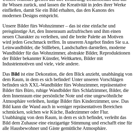
ihr Wissen zurück, und lassen die Kreativität in jedes ihrer Werke
einfließen, damit Sie ein Bild erhalten, das den Kanons des
modernen Designs entspricht.
Unsere Bilder fürs Wohnzimmer – das ist eine einfache und
preisgünstige Art, den Innenraum aufzufrischen und ihm einen
neuen Charakter zu verleihen, und die breite Palette an Motiven
wird jeden Geschmack treffen. In unserem Angebot finden Sie u.a.
Leinwandbilder, die Stillleben, Landschaften darstellen, moderne
Wandbilder für das Wohnzimmer, abstrakte Bilder, Reproduktionen
der Bilder bekannter Künstler, Weltkarten, Bilder mit
Industriemotiven und viele, viele andere.
Das
Bild
ist eine Dekoration, die den Blick anzieht, unabhängig von
dem Raum, in dem es sich befindet! Unter unseren Vorschlägen
befinden sich XXL-Wandbilder fürs Wohnzimmer, repräsentative
Bilder fürs Büro, ruhige Wandbilder fürs Schlafzimmer, Bilder, die
dem Innenraum eine persönliche Note und eine ungewöhnliche
Atmosphäre verleihen, lustige Bilder fürs Kinderzimmer, usw. Das
Bild kann die Wand auch in weniger repräsentativen Bereichen
schmücken, solchen wie Küche, Badezimmer oder Flur.
Unabhängig von dem Raum, in dem es sich befindet, verleiht das
Bild dem Zuhause eine einzigartige Stimmung und erschafft eine für
alle Hausbewohner und Gäste gemütliche Atmosphäre.