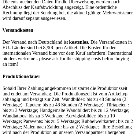
Die entsprechenden Daten für die Überweisung werden nach
Abschluss der Kaufabwicklung angezeigt. Eine ordentliche
Rechnung liegt der Sendung bei, die aktuell gültige Mehrwertsteuer
wird darauf separat ausgewiesen.
Versandkosten
Der Versand nach Deutschland ist
kostenlos.
Die Versandkosten in
EU- Länder sind bei 8,90€
pro
Artikel. Die Kosten für den
internationalen Versand bitte vor dem Kauf anfordern! International
bidders welcome - please ask for the shipping costs before buying
an item!
Produktionsdauer
Sobald Ihrer Zahlung angekommen ist startet die Produktionszeit
und endet am Versandtag. Die Produktionszeit ist vom Artikeltyp
abhängig und beträgt zur Zeit: Wandbilder: bis zu 48 Stunden (2
Werktage); Tapeten: bis zu 48 Stunden (2 Werktage); Türtapeten :
bis zu 3 Werktage; Handgemalte Wandbilder: bis zu 12 Werktage;
Wandtattoos: bis zu 3 Werktage; Acrylglasbilder: bis zu 10
Werktage; Paravents: bis zu 5 Werktage; Rubbelweltkarten: bis zu 2
Werktage; Malen nach Zahlen: bis zu 2 Werktage; Ihre Bestellung
wird nach der Produktion an unseren Versandpartner übergeben.