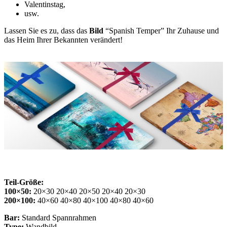
Valentinstag,
usw.
Lassen Sie es zu, dass das
Bild
“Spanish Temper” Ihr Zuhause und
das Heim Ihrer Bekannten verändert!
Teil-Größe:
100×50:
20×30 20×40 20×50 20×40 20×30
200×100:
40×60 40×80 40×100 40×80 40×60
Bar:
Standard Spannrahmen
Type:
Wandbild