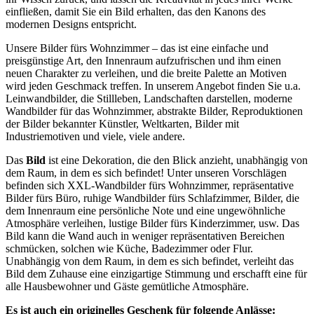
einfließen, damit Sie ein Bild erhalten, das den Kanons des
modernen Designs entspricht.
Unsere Bilder fürs Wohnzimmer – das ist eine einfache und
preisgünstige Art, den Innenraum aufzufrischen und ihm einen
neuen Charakter zu verleihen, und die breite Palette an Motiven
wird jeden Geschmack treffen. In unserem Angebot finden Sie u.a.
Leinwandbilder, die Stillleben, Landschaften darstellen, moderne
Wandbilder für das Wohnzimmer, abstrakte Bilder, Reproduktionen
der Bilder bekannter Künstler, Weltkarten, Bilder mit
Industriemotiven und viele, viele andere.
Das
Bild
ist eine Dekoration, die den Blick anzieht, unabhängig von
dem Raum, in dem es sich befindet! Unter unseren Vorschlägen
befinden sich XXL-Wandbilder fürs Wohnzimmer, repräsentative
Bilder fürs Büro, ruhige Wandbilder fürs Schlafzimmer, Bilder, die
dem Innenraum eine persönliche Note und eine ungewöhnliche
Atmosphäre verleihen, lustige Bilder fürs Kinderzimmer, usw. Das
Bild kann die Wand auch in weniger repräsentativen Bereichen
schmücken, solchen wie Küche, Badezimmer oder Flur.
Unabhängig von dem Raum, in dem es sich befindet, verleiht das
Bild dem Zuhause eine einzigartige Stimmung und erschafft eine für
alle Hausbewohner und Gäste gemütliche Atmosphäre.
Es ist auch ein originelles Geschenk für folgende Anlässe: