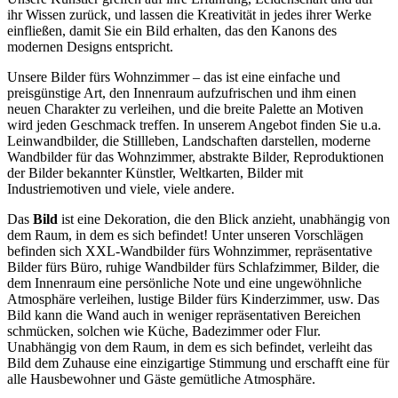
ihr Wissen zurück, und lassen die Kreativität in jedes ihrer Werke
einfließen, damit Sie ein Bild erhalten, das den Kanons des
modernen Designs entspricht.
Unsere Bilder fürs Wohnzimmer – das ist eine einfache und
preisgünstige Art, den Innenraum aufzufrischen und ihm einen
neuen Charakter zu verleihen, und die breite Palette an Motiven
wird jeden Geschmack treffen. In unserem Angebot finden Sie u.a.
Leinwandbilder, die Stillleben, Landschaften darstellen, moderne
Wandbilder für das Wohnzimmer, abstrakte Bilder, Reproduktionen
der Bilder bekannter Künstler, Weltkarten, Bilder mit
Industriemotiven und viele, viele andere.
Das
Bild
ist eine Dekoration, die den Blick anzieht, unabhängig von
dem Raum, in dem es sich befindet! Unter unseren Vorschlägen
befinden sich XXL-Wandbilder fürs Wohnzimmer, repräsentative
Bilder fürs Büro, ruhige Wandbilder fürs Schlafzimmer, Bilder, die
dem Innenraum eine persönliche Note und eine ungewöhnliche
Atmosphäre verleihen, lustige Bilder fürs Kinderzimmer, usw. Das
Bild kann die Wand auch in weniger repräsentativen Bereichen
schmücken, solchen wie Küche, Badezimmer oder Flur.
Unabhängig von dem Raum, in dem es sich befindet, verleiht das
Bild dem Zuhause eine einzigartige Stimmung und erschafft eine für
alle Hausbewohner und Gäste gemütliche Atmosphäre.