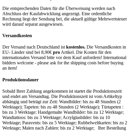
Die entsprechenden Daten für die Überweisung werden nach
Abschluss der Kaufabwicklung angezeigt. Eine ordentliche
Rechnung liegt der Sendung bei, die aktuell gültige Mehrwertsteuer
wird darauf separat ausgewiesen.
Versandkosten
Der Versand nach Deutschland ist
kostenlos.
Die Versandkosten in
EU- Länder sind bei 8,90€
pro
Artikel. Die Kosten für den
internationalen Versand bitte vor dem Kauf anfordern! International
bidders welcome - please ask for the shipping costs before buying
an item!
Produktionsdauer
Sobald Ihrer Zahlung angekommen ist startet die Produktionszeit
und endet am Versandtag. Die Produktionszeit ist vom Artikeltyp
abhängig und beträgt zur Zeit: Wandbilder: bis zu 48 Stunden (2
Werktage); Tapeten: bis zu 48 Stunden (2 Werktage); Türtapeten :
bis zu 3 Werktage; Handgemalte Wandbilder: bis zu 12 Werktage;
Wandtattoos: bis zu 3 Werktage; Acrylglasbilder: bis zu 10
Werktage; Paravents: bis zu 5 Werktage; Rubbelweltkarten: bis zu 2
Werktage; Malen nach Zahlen: bis zu 2 Werktage; Ihre Bestellung