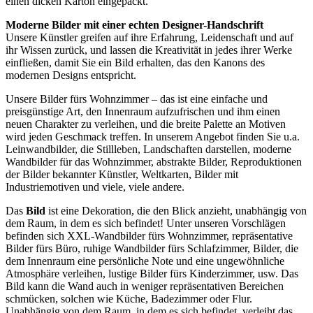
einen dicken Karton eingepackt.
Moderne Bilder mit einer echten Designer-Handschrift
Unsere Künstler greifen auf ihre Erfahrung, Leidenschaft und auf
ihr Wissen zurück, und lassen die Kreativität in jedes ihrer Werke
einfließen, damit Sie ein Bild erhalten, das den Kanons des
modernen Designs entspricht.
Unsere Bilder fürs Wohnzimmer – das ist eine einfache und
preisgünstige Art, den Innenraum aufzufrischen und ihm einen
neuen Charakter zu verleihen, und die breite Palette an Motiven
wird jeden Geschmack treffen. In unserem Angebot finden Sie u.a.
Leinwandbilder, die Stillleben, Landschaften darstellen, moderne
Wandbilder für das Wohnzimmer, abstrakte Bilder, Reproduktionen
der Bilder bekannter Künstler, Weltkarten, Bilder mit
Industriemotiven und viele, viele andere.
Das
Bild
ist eine Dekoration, die den Blick anzieht, unabhängig von
dem Raum, in dem es sich befindet! Unter unseren Vorschlägen
befinden sich XXL-Wandbilder fürs Wohnzimmer, repräsentative
Bilder fürs Büro, ruhige Wandbilder fürs Schlafzimmer, Bilder, die
dem Innenraum eine persönliche Note und eine ungewöhnliche
Atmosphäre verleihen, lustige Bilder fürs Kinderzimmer, usw. Das
Bild kann die Wand auch in weniger repräsentativen Bereichen
schmücken, solchen wie Küche, Badezimmer oder Flur.
Unabhängig von dem Raum, in dem es sich befindet, verleiht das