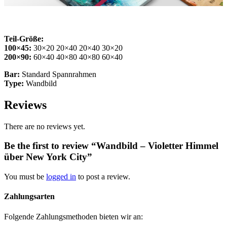
Teil-Größe:
100×45:
30×20 20×40 20×40 30×20
200×90:
60×40 40×80 40×80 60×40
Bar:
Standard Spannrahmen
Type:
Wandbild
Reviews
There are no reviews yet.
Be the first to review “Wandbild – Violetter Himmel
über New York City”
You must be
logged in
to post a review.
Zahlungsarten
Folgende Zahlungsmethoden bieten wir an: