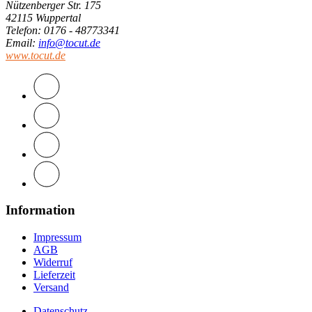
Nützenberger Str. 175
42115 Wuppertal
Telefon
: 0176 - 48773341
Email
:
info@tocut.de
www.tocut.de
Information
Impressum
AGB
Widerruf
Lieferzeit
Versand
Datenschutz