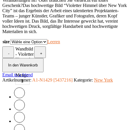
Veränderungen ist? Oder brauchen Sie vielleicht ein tolles
Geschenk?Das hochwertige Bild “Violetter Himmel über New York
City” ist das Ergebnis der Arbeit eines talentierten Projektanten-
Teams – junger Künstler, Grafiker und Fotografen, deren Kopf
voller Ideen ist. Das Bild, das Ihr Interesse geweckt hat, vereint
hochwertigen Druck, sorgfältige Handarbeit und hochwertigste
Materialien in sich.
size
Leeren
Wandbild
-
+
- Violetter
Himmel
über New
In den Warenkorb
York City
Email to a friend
Menge
Artikelnummer:
A1-N1429 [5437216]
Kategorie:
New York