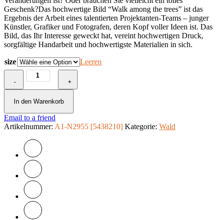
Veränderungen ist? Oder brauchen Sie vielleicht ein tolles
Geschenk?Das hochwertige Bild “Walk among the trees” ist das
Ergebnis der Arbeit eines talentierten Projektanten-Teams – junger
Künstler, Grafiker und Fotografen, deren Kopf voller Ideen ist. Das
Bild, das Ihr Interesse geweckt hat, vereint hochwertigen Druck,
sorgfältige Handarbeit und hochwertigste Materialien in sich.
size
Leeren
Wandbild
-
-
+
Walk
among
In den Warenkorb
the
Email to a friend
trees
Artikelnummer:
Menge
A1-N2955 [5438210]
Kategorie:
Wald