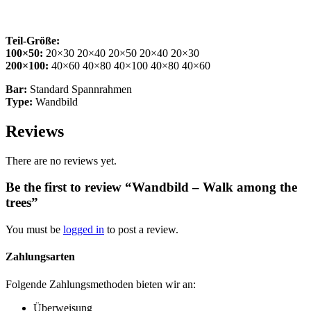
Teil-Größe:
100×50:
20×30 20×40 20×50 20×40 20×30
200×100:
40×60 40×80 40×100 40×80 40×60
Bar:
Standard Spannrahmen
Type:
Wandbild
Reviews
There are no reviews yet.
Be the first to review “Wandbild – Walk among the
trees”
You must be
logged in
to post a review.
Zahlungsarten
Folgende Zahlungsmethoden bieten wir an:
Überweisung