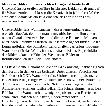
Moderne Bilder mit einer echten Designer-Handschrift
Unsere Künstler greifen auf ihre Erfahrung, Leidenschaft und auf
ihr Wissen zurück, und lassen die Kreativität in jedes ihrer Werke
einfließen, damit Sie ein Bild erhalten, das den Kanons des
modernen Designs entspricht.
Unsere Bilder fürs Wohnzimmer – das ist eine einfache und
preisgünstige Art, den Innenraum aufzufrischen und ihm einen
neuen Charakter zu verleihen, und die breite Palette an Motiven
wird jeden Geschmack treffen. In unserem Angebot finden Sie u.a.
Leinwandbilder, die Stillleben, Landschaften darstellen, moderne
Wandbilder für das Wohnzimmer, abstrakte Bilder, Reproduktionen
der Bilder bekannter Künstler, Weltkarten, Bilder mit
Industriemotiven und viele, viele andere.
Das
Bild
ist eine Dekoration, die den Blick anzieht, unabhängig von
dem Raum, in dem es sich befindet! Unter unseren Vorschlägen
befinden sich XXL-Wandbilder fürs Wohnzimmer, repräsentative
Bilder fürs Büro, ruhige Wandbilder fürs Schlafzimmer, Bilder, die
dem Innenraum eine persönliche Note und eine ungewöhnliche
Atmosphäre verleihen, lustige Bilder fürs Kinderzimmer, usw. Das
Bild kann die Wand auch in weniger repräsentativen Bereichen
schmücken, solchen wie Küche, Badezimmer oder Flur.
Unabhängig von dem Raum, in dem es sich befindet, verleiht das
Bild dem Zuhause eine einzigartige Stimmung und erschafft eine für