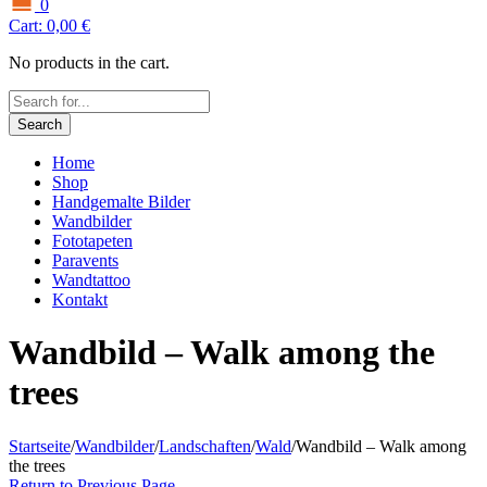
0
Cart:
0,00
€
No products in the cart.
Search
Home
Shop
Handgemalte Bilder
Wandbilder
Fototapeten
Paravents
Wandtattoo
Kontakt
Wandbild – Walk among the
trees
Startseite
/
Wandbilder
/
Landschaften
/
Wald
/
Wandbild – Walk among
the trees
Return to Previous Page