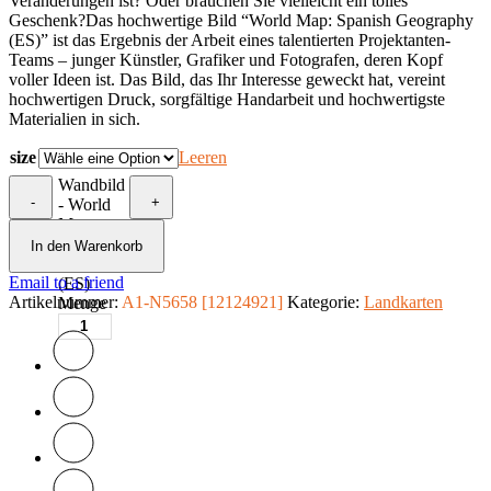
Veränderungen ist? Oder brauchen Sie vielleicht ein tolles
Geschenk?Das hochwertige Bild “World Map: Spanish Geography
(ES)” ist das Ergebnis der Arbeit eines talentierten Projektanten-
Teams – junger Künstler, Grafiker und Fotografen, deren Kopf
voller Ideen ist. Das Bild, das Ihr Interesse geweckt hat, vereint
hochwertigen Druck, sorgfältige Handarbeit und hochwertigste
Materialien in sich.
size
Leeren
Wandbild
-
+
- World
Map:
Spanish
In den Warenkorb
Geography
Email to a friend
(ES)
Artikelnummer:
A1-N5658 [12124921]
Kategorie:
Landkarten
Menge