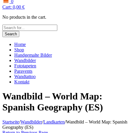
0
Cart:
0,00
€
No products in the cart.
Search
Home
Shop
Handgemalte Bilder
Wandbilder
Fototapeten
Paravents
Wandtattoo
Kontakt
Wandbild – World Map:
Spanish Geography (ES)
Startseite
/
Wandbilder
/
Landkarten
/
Wandbild – World Map: Spanish
Geography (ES)
Return to Previous Page