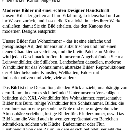
einen dicken Karton eingepackt.
Moderne Bilder mit einer echten Designer-Handschrift
Unsere Künstler greifen auf ihre Erfahrung, Leidenschaft und auf
ihr Wissen zurück, und lassen die Kreativität in jedes ihrer Werke
einfließen, damit Sie ein Bild erhalten, das den Kanons des
modernen Designs entspricht.
Unsere Bilder fürs Wohnzimmer – das ist eine einfache und
preisgünstige Art, den Innenraum aufzufrischen und ihm einen
neuen Charakter zu verleihen, und die breite Palette an Motiven
wird jeden Geschmack treffen. In unserem Angebot finden Sie u.a.
Leinwandbilder, die Stillleben, Landschaften darstellen, moderne
Wandbilder für das Wohnzimmer, abstrakte Bilder, Reproduktionen
der Bilder bekannter Künstler, Weltkarten, Bilder mit
Industriemotiven und viele, viele andere.
Das
Bild
ist eine Dekoration, die den Blick anzieht, unabhängig von
dem Raum, in dem es sich befindet! Unter unseren Vorschlägen
befinden sich XXL-Wandbilder fürs Wohnzimmer, repräsentative
Bilder fürs Büro, ruhige Wandbilder fürs Schlafzimmer, Bilder, die
dem Innenraum eine persönliche Note und eine ungewöhnliche
Atmosphäre verleihen, lustige Bilder fürs Kinderzimmer, usw. Das
Bild kann die Wand auch in weniger repräsentativen Bereichen
schmücken, solchen wie Küche, Badezimmer oder Flur.
Unabhängig von dem Raum, in dem es sich befindet, verleiht das