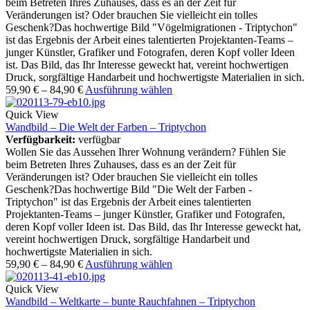
beim Betreten Ihres Zuhauses, dass es an der Zeit für
Veränderungen ist? Oder brauchen Sie vielleicht ein tolles
Geschenk?Das hochwertige Bild "Vögelmigrationen - Triptychon"
ist das Ergebnis der Arbeit eines talentierten Projektanten-Teams –
junger Künstler, Grafiker und Fotografen, deren Kopf voller Ideen
ist. Das Bild, das Ihr Interesse geweckt hat, vereint hochwertigen
Druck, sorgfältige Handarbeit und hochwertigste Materialien in sich.
59,90
€
–
84,90
€
Ausführung wählen
Quick View
Wandbild – Die Welt der Farben – Triptychon
Verfügbarkeit:
verfügbar
Wollen Sie das Aussehen Ihrer Wohnung verändern? Fühlen Sie
beim Betreten Ihres Zuhauses, dass es an der Zeit für
Veränderungen ist? Oder brauchen Sie vielleicht ein tolles
Geschenk?Das hochwertige Bild "Die Welt der Farben -
Triptychon" ist das Ergebnis der Arbeit eines talentierten
Projektanten-Teams – junger Künstler, Grafiker und Fotografen,
deren Kopf voller Ideen ist. Das Bild, das Ihr Interesse geweckt hat,
vereint hochwertigen Druck, sorgfältige Handarbeit und
hochwertigste Materialien in sich.
59,90
€
–
84,90
€
Ausführung wählen
Quick View
Wandbild – Weltkarte – bunte Rauchfahnen – Triptychon