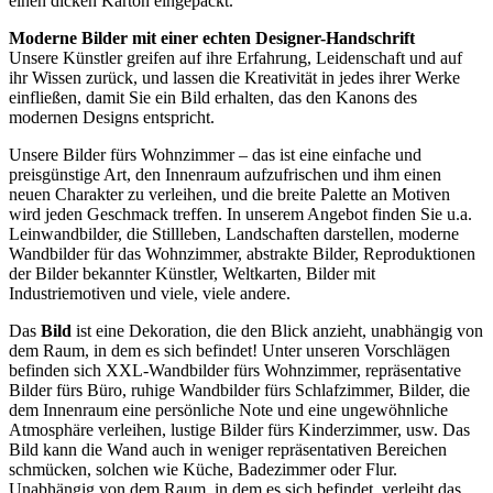
einen dicken Karton eingepackt.
Moderne Bilder mit einer echten Designer-Handschrift
Unsere Künstler greifen auf ihre Erfahrung, Leidenschaft und auf
ihr Wissen zurück, und lassen die Kreativität in jedes ihrer Werke
einfließen, damit Sie ein Bild erhalten, das den Kanons des
modernen Designs entspricht.
Unsere Bilder fürs Wohnzimmer – das ist eine einfache und
preisgünstige Art, den Innenraum aufzufrischen und ihm einen
neuen Charakter zu verleihen, und die breite Palette an Motiven
wird jeden Geschmack treffen. In unserem Angebot finden Sie u.a.
Leinwandbilder, die Stillleben, Landschaften darstellen, moderne
Wandbilder für das Wohnzimmer, abstrakte Bilder, Reproduktionen
der Bilder bekannter Künstler, Weltkarten, Bilder mit
Industriemotiven und viele, viele andere.
Das
Bild
ist eine Dekoration, die den Blick anzieht, unabhängig von
dem Raum, in dem es sich befindet! Unter unseren Vorschlägen
befinden sich XXL-Wandbilder fürs Wohnzimmer, repräsentative
Bilder fürs Büro, ruhige Wandbilder fürs Schlafzimmer, Bilder, die
dem Innenraum eine persönliche Note und eine ungewöhnliche
Atmosphäre verleihen, lustige Bilder fürs Kinderzimmer, usw. Das
Bild kann die Wand auch in weniger repräsentativen Bereichen
schmücken, solchen wie Küche, Badezimmer oder Flur.
Unabhängig von dem Raum, in dem es sich befindet, verleiht das