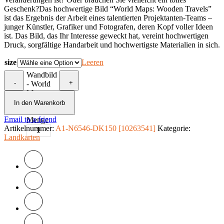
Geschenk?Das hochwertige Bild “World Maps: Wooden Travels”
ist das Ergebnis der Arbeit eines talentierten Projektanten-Teams –
junger Künstler, Grafiker und Fotografen, deren Kopf voller Ideen
ist. Das Bild, das Ihr Interesse geweckt hat, vereint hochwertigen
Druck, sorgfältige Handarbeit und hochwertigste Materialien in sich.
size
Leeren
Wandbild
-
+
- World
Maps:
Wooden
In den Warenkorb
Travels
Email to a friend
Menge
Artikelnummer:
A1-N6546-DK150 [10263541]
Kategorie:
Landkarten