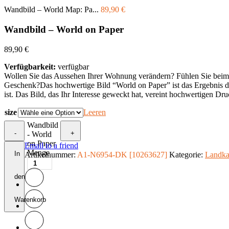
Wandbild – World Map: Pa...
89,90
€
Wandbild – World on Paper
89,90
€
Verfügbarkeit:
verfügbar
Wollen Sie das Aussehen Ihrer Wohnung verändern? Fühlen Sie beim Bet
Geschenk?Das hochwertige Bild “World on Paper” ist das Ergebnis der
ist. Das Bild, das Ihr Interesse geweckt hat, vereint hochwertigen Dru
size
Leeren
Wandbild
-
+
- World
on Paper
Email to a friend
Menge
In
Artikelnummer:
A1-N6954-DK [10263627]
Kategorie:
Landka
den
Warenkorb