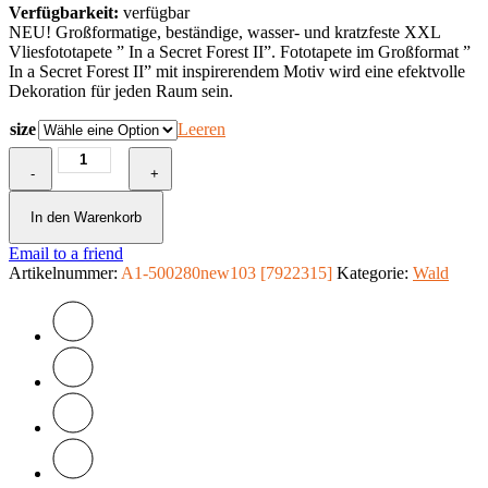
Verfügbarkeit:
verfügbar
NEU! Großformatige, beständige, wasser- und kratzfeste XXL
Vliesfototapete ” In a Secret Forest II”. Fototapete im Großformat ”
In a Secret Forest II” mit inspirerendem Motiv wird eine efektvolle
Dekoration für jeden Raum sein.
size
Leeren
XXL
-
Tapete
+
-
In
In den Warenkorb
a
Email to a friend
Secret
Artikelnummer:
Forest
A1-500280new103 [7922315]
Kategorie:
Wald
II
Menge