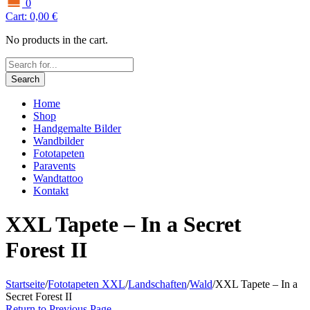
0
Cart:
0,00
€
No products in the cart.
Search
Home
Shop
Handgemalte Bilder
Wandbilder
Fototapeten
Paravents
Wandtattoo
Kontakt
XXL Tapete – In a Secret
Forest II
Startseite
/
Fototapeten XXL
/
Landschaften
/
Wald
/
XXL Tapete – In a
Secret Forest II
Return to Previous Page