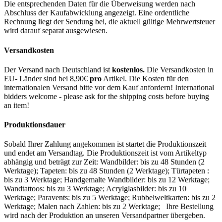
Die entsprechenden Daten für die Überweisung werden nach
Abschluss der Kaufabwicklung angezeigt. Eine ordentliche
Rechnung liegt der Sendung bei, die aktuell gültige Mehrwertsteuer
wird darauf separat ausgewiesen.
Versandkosten
Der Versand nach Deutschland ist
kostenlos.
Die Versandkosten in
EU- Länder sind bei 8,90€
pro
Artikel. Die Kosten für den
internationalen Versand bitte vor dem Kauf anfordern! International
bidders welcome - please ask for the shipping costs before buying
an item!
Produktionsdauer
Sobald Ihrer Zahlung angekommen ist startet die Produktionszeit
und endet am Versandtag. Die Produktionszeit ist vom Artikeltyp
abhängig und beträgt zur Zeit: Wandbilder: bis zu 48 Stunden (2
Werktage); Tapeten: bis zu 48 Stunden (2 Werktage); Türtapeten :
bis zu 3 Werktage; Handgemalte Wandbilder: bis zu 12 Werktage;
Wandtattoos: bis zu 3 Werktage; Acrylglasbilder: bis zu 10
Werktage; Paravents: bis zu 5 Werktage; Rubbelweltkarten: bis zu 2
Werktage; Malen nach Zahlen: bis zu 2 Werktage; Ihre Bestellung
wird nach der Produktion an unseren Versandpartner übergeben.