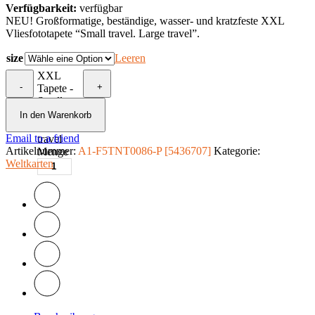
Verfügbarkeit:
verfügbar
NEU! Großformatige, beständige, wasser- und kratzfeste XXL
Vliesfototapete “Small travel. Large travel”.
size
Leeren
XXL
-
+
Tapete -
Small
travel.
In den Warenkorb
Large
Email to a friend
travel
Artikelnummer:
A1-F5TNT0086-P [5436707]
Kategorie:
Menge
Weltkarten