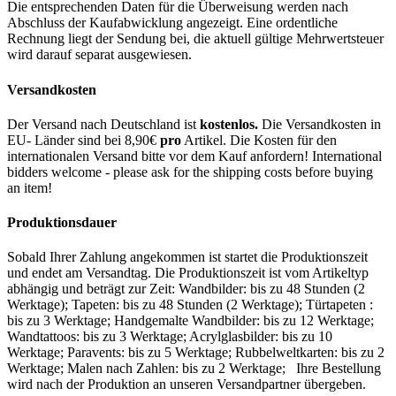
Die entsprechenden Daten für die Überweisung werden nach
Abschluss der Kaufabwicklung angezeigt. Eine ordentliche
Rechnung liegt der Sendung bei, die aktuell gültige Mehrwertsteuer
wird darauf separat ausgewiesen.
Versandkosten
Der Versand nach Deutschland ist
kostenlos.
Die Versandkosten in
EU- Länder sind bei 8,90€
pro
Artikel. Die Kosten für den
internationalen Versand bitte vor dem Kauf anfordern! International
bidders welcome - please ask for the shipping costs before buying
an item!
Produktionsdauer
Sobald Ihrer Zahlung angekommen ist startet die Produktionszeit
und endet am Versandtag. Die Produktionszeit ist vom Artikeltyp
abhängig und beträgt zur Zeit: Wandbilder: bis zu 48 Stunden (2
Werktage); Tapeten: bis zu 48 Stunden (2 Werktage); Türtapeten :
bis zu 3 Werktage; Handgemalte Wandbilder: bis zu 12 Werktage;
Wandtattoos: bis zu 3 Werktage; Acrylglasbilder: bis zu 10
Werktage; Paravents: bis zu 5 Werktage; Rubbelweltkarten: bis zu 2
Werktage; Malen nach Zahlen: bis zu 2 Werktage; Ihre Bestellung
wird nach der Produktion an unseren Versandpartner übergeben.