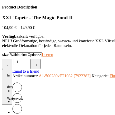
Product Description
XXL Tapete – The Magic Pond II
104,90
€
–
149,90
€
Verfügbarkeit:
verfügbar
NEU! Großformatige, beständige, wasser- und kratzfeste XXL Vliesf
efektvolle Dekoration für jeden Raum sein.
size
Leeren
XXL
-
Tapete
+
-
Email to a friend
The
In
Artikelnummer:
A1-500280vFT1082 [7922382]
Kategorie:
Flu
Magic
Pond
den
II
Menge
Warenkorb