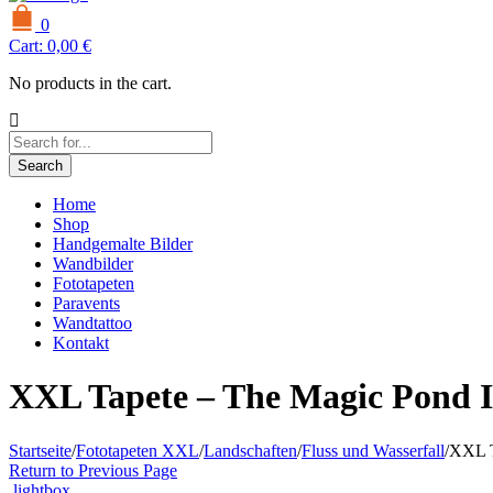
0
Cart:
0,00
€
No products in the cart.
Search
Home
Shop
Handgemalte Bilder
Wandbilder
Fototapeten
Paravents
Wandtattoo
Kontakt
XXL Tapete – The Magic Pond I
Startseite
/
Fototapeten XXL
/
Landschaften
/
Fluss und Wasserfall
/
XXL T
Return to Previous Page
lightbox