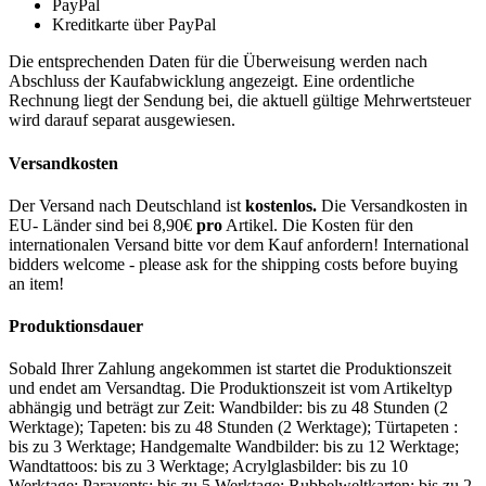
PayPal
Kreditkarte über PayPal
Die entsprechenden Daten für die Überweisung werden nach
Abschluss der Kaufabwicklung angezeigt. Eine ordentliche
Rechnung liegt der Sendung bei, die aktuell gültige Mehrwertsteuer
wird darauf separat ausgewiesen.
Versandkosten
Der Versand nach Deutschland ist
kostenlos.
Die Versandkosten in
EU- Länder sind bei 8,90€
pro
Artikel. Die Kosten für den
internationalen Versand bitte vor dem Kauf anfordern! International
bidders welcome - please ask for the shipping costs before buying
an item!
Produktionsdauer
Sobald Ihrer Zahlung angekommen ist startet die Produktionszeit
und endet am Versandtag. Die Produktionszeit ist vom Artikeltyp
abhängig und beträgt zur Zeit: Wandbilder: bis zu 48 Stunden (2
Werktage); Tapeten: bis zu 48 Stunden (2 Werktage); Türtapeten :
bis zu 3 Werktage; Handgemalte Wandbilder: bis zu 12 Werktage;
Wandtattoos: bis zu 3 Werktage; Acrylglasbilder: bis zu 10
Werktage; Paravents: bis zu 5 Werktage; Rubbelweltkarten: bis zu 2