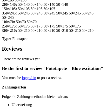
50×280 50×280
200×140:
50×140 50×140 50×140 50×140
150×105:
50×105 50×105 50×105
350×245:
50×245 50×245 50×245 50×245 50×245 50×245
50×245
100×70:
50×70 50×70
250×175:
50×175 50×175 50×175 50×175 50×175
300×210:
50×210 50×210 50×210 50×210 50×210 50×210
Type:
Fototapete
Reviews
There are no reviews yet.
Be the first to review “Fototapete – Blue excitation”
You must be
logged in
to post a review.
Zahlungsarten
Folgende Zahlungsmethoden bieten wir an:
Überweisung