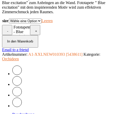
Blue excitation” zum Anbringen an die Wand. Fototapete ” Blue
excitation” mit dem inspirierenden Motiv wird zum effektiven
Zimmerschmuck jeden Raumes.
size
Leeren
Fototapete
-
+
- Blue
excitation
Menge
In den Warenkorb
Email to a friend
Artikelnummer:
A1-XXLNEW010393 [5438611]
Kategorie:
Orchideen