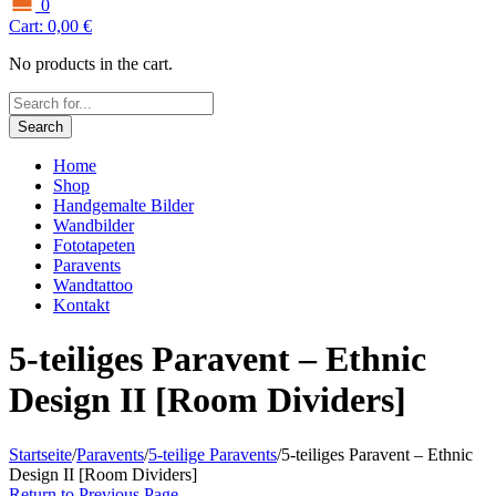
0
Cart:
0,00
€
No products in the cart.
Search
Home
Shop
Handgemalte Bilder
Wandbilder
Fototapeten
Paravents
Wandtattoo
Kontakt
5-teiliges Paravent – Ethnic
Design II [Room Dividers]
Startseite
/
Paravents
/
5-teilige Paravents
/
5-teiliges Paravent – Ethnic
Design II [Room Dividers]
Return to Previous Page