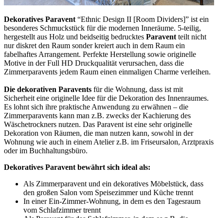
Dekoratives Paravent
“Ethnic Design II [Room Dividers]” ist ein
besonderes Schmuckstück für die modernen Inneräume. 5-teilig,
hergestellt aus Holz und beidseitig bedrucktes
Paravent
teilt nicht
nur diskret den Raum sonder kreiert auch in dem Raum ein
fabelhaftes Arrangement. Perfekte Herstellung sowie originelle
Motive in der Full HD Druckqualität verursachen, dass die
Zimmerparavents jedem Raum einen einmaligen Charme verleihen.
Die dekorativen Paravents
für die Wohnung, dass ist mit
Sicherheit eine originelle Idee für die Dekoration des Innenraumes.
Es lohnt sich ihre praktische Anwendung zu erwähnen – die
Zimmerparavents kann man z.B. zwecks der Kachierung des
Wäschetrockners nutzen. Das Paravent ist eine sehr originelle
Dekoration von Räumen, die man nutzen kann, sowohl in der
Wohnung wie auch in einem Atelier z.B. im Friseursalon, Arztpraxis
oder im Buchhaltungsbüro.
Dekoratives Paravent bewährt sich ideal als:
Als Zimmerparavent und ein dekoratives Möbelstück, dass
den großen Salon vom Speisezimmer und Küche trennt
In einer Ein-Zimmer-Wohnung, in dem es den Tagesraum
vom Schlafzimmer trennt