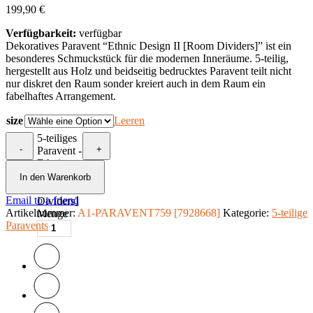
199,90
€
Verfügbarkeit:
verfügbar
Dekoratives Paravent “Ethnic Design II [Room Dividers]” ist ein
besonderes Schmuckstück für die modernen Inneräume. 5-teilig,
hergestellt aus Holz und beidseitig bedrucktes Paravent teilt nicht
nur diskret den Raum sonder kreiert auch in dem Raum ein
fabelhaftes Arrangement.
size
Leeren
5-teiliges
-
+
Paravent -
Ethnic
Design II
In den Warenkorb
[Room
Email to a friend
Dividers]
Artikelnummer:
A1-PARAVENT759 [7928668]
Kategorie:
5-teilige
Menge
Paravents