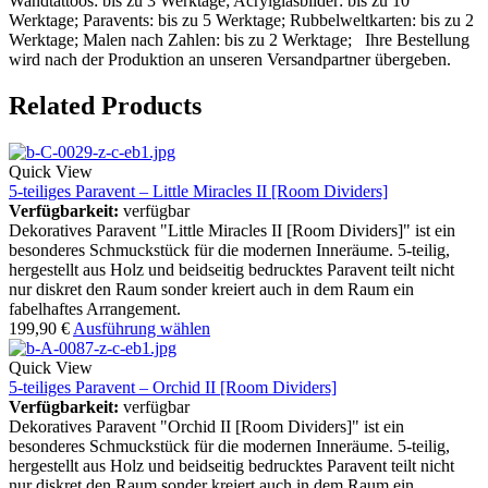
Wandtattoos: bis zu 3 Werktage; Acrylglasbilder: bis zu 10
Werktage; Paravents: bis zu 5 Werktage; Rubbelweltkarten: bis zu 2
Werktage; Malen nach Zahlen: bis zu 2 Werktage; Ihre Bestellung
wird nach der Produktion an unseren Versandpartner übergeben.
Related Products
Quick View
5-teiliges Paravent – Little Miracles II [Room Dividers]
Verfügbarkeit:
verfügbar
Dekoratives Paravent "Little Miracles II [Room Dividers]" ist ein
besonderes Schmuckstück für die modernen Inneräume. 5-teilig,
hergestellt aus Holz und beidseitig bedrucktes Paravent teilt nicht
nur diskret den Raum sonder kreiert auch in dem Raum ein
fabelhaftes Arrangement.
199,90
€
Ausführung wählen
Quick View
5-teiliges Paravent – Orchid II [Room Dividers]
Verfügbarkeit:
verfügbar
Dekoratives Paravent "Orchid II [Room Dividers]" ist ein
besonderes Schmuckstück für die modernen Inneräume. 5-teilig,
hergestellt aus Holz und beidseitig bedrucktes Paravent teilt nicht
nur diskret den Raum sonder kreiert auch in dem Raum ein