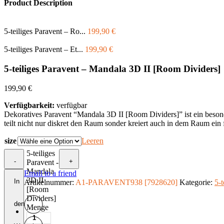
Product Description
5-teiliges Paravent – Ro...
199,90
€
5-teiliges Paravent – Et...
199,90
€
5-teiliges Paravent – Mandala 3D II [Room Dividers]
199,90
€
Verfügbarkeit:
verfügbar
Dekoratives Paravent “Mandala 3D II [Room Dividers]” ist ein besond
teilt nicht nur diskret den Raum sonder kreiert auch in dem Raum ein
size
Leeren
5-teiliges
-
+
Paravent -
Mandala
Email to a friend
3D II
In
Artikelnummer:
A1-PARAVENT938 [7928620]
Kategorie:
5-t
[Room
Dividers]
den
Menge