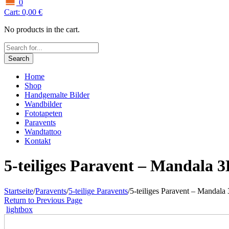
0
Cart:
0,00
€
No products in the cart.
Search
Home
Shop
Handgemalte Bilder
Wandbilder
Fototapeten
Paravents
Wandtattoo
Kontakt
5-teiliges Paravent – Mandala 3
Startseite
/
Paravents
/
5-teilige Paravents
/
5-teiliges Paravent – Mandala
Return to Previous Page
lightbox