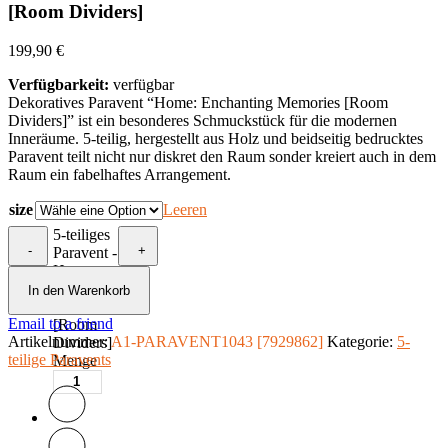
[Room Dividers]
199,90
€
Verfügbarkeit:
verfügbar
Dekoratives Paravent “Home: Enchanting Memories [Room
Dividers]” ist ein besonderes Schmuckstück für die modernen
Inneräume. 5-teilig, hergestellt aus Holz und beidseitig bedrucktes
Paravent teilt nicht nur diskret den Raum sonder kreiert auch in dem
Raum ein fabelhaftes Arrangement.
size
Leeren
5-teiliges
-
+
Paravent -
Home:
Enchanting
In den Warenkorb
Memories
Email to a friend
[Room
Artikelnummer:
A1-PARAVENT1043 [7929862]
Kategorie:
5-
Dividers]
teilige Paravents
Menge