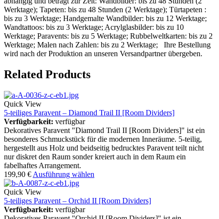
abhängig und beträgt zur Zeit: Wandbilder: bis zu 48 Stunden (2
Werktage); Tapeten: bis zu 48 Stunden (2 Werktage); Türtapeten :
bis zu 3 Werktage; Handgemalte Wandbilder: bis zu 12 Werktage;
Wandtattoos: bis zu 3 Werktage; Acrylglasbilder: bis zu 10
Werktage; Paravents: bis zu 5 Werktage; Rubbelweltkarten: bis zu 2
Werktage; Malen nach Zahlen: bis zu 2 Werktage; Ihre Bestellung
wird nach der Produktion an unseren Versandpartner übergeben.
Related Products
Quick View
5-teiliges Paravent – Diamond Trail II [Room Dividers]
Verfügbarkeit:
verfügbar
Dekoratives Paravent "Diamond Trail II [Room Dividers]" ist ein
besonderes Schmuckstück für die modernen Inneräume. 5-teilig,
hergestellt aus Holz und beidseitig bedrucktes Paravent teilt nicht
nur diskret den Raum sonder kreiert auch in dem Raum ein
fabelhaftes Arrangement.
199,90
€
Ausführung wählen
Quick View
5-teiliges Paravent – Orchid II [Room Dividers]
Verfügbarkeit:
verfügbar
Dekoratives Paravent "Orchid II [Room Dividers]" ist ein