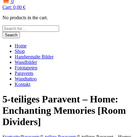
0
Cart:
0,00
€
No products in the cart.
Search
Home
Shop
Handgemalte Bilder
Wandbilder
Fototapeten
Paravents
Wandtattoo
Kontakt
5-teiliges Paravent – Home:
Enchanting Memories [Room
Dividers]
Startseite
/
Paravents
/
5-teilige Paravents
/
5-teiliges Paravent – Home: