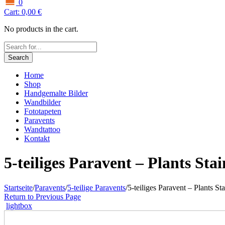
0
Cart:
0,00
€
No products in the cart.
Search
Home
Shop
Handgemalte Bilder
Wandbilder
Fototapeten
Paravents
Wandtattoo
Kontakt
5-teiliges Paravent – Plants Sta
Startseite
/
Paravents
/
5-teilige Paravents
/
5-teiliges Paravent – Plants S
Return to Previous Page
lightbox