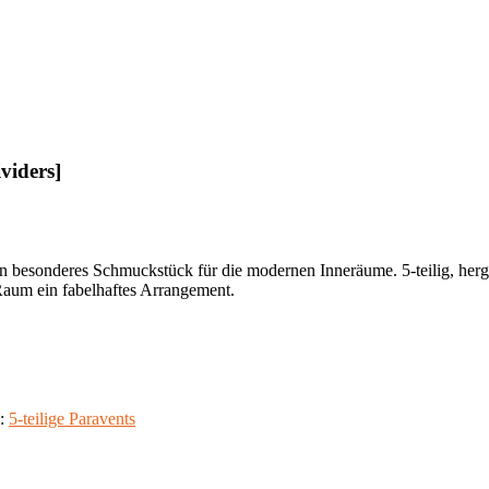
viders]
in besonderes Schmuckstück für die modernen Inneräume. 5-teilig, herge
 Raum ein fabelhaftes Arrangement.
e:
5-teilige Paravents