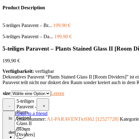
Product Description
5-teiliges Paravent – Br...
199,90
€
5-teiliges Paravent – Da...
199,90
€
5-teiliges Paravent – Plants Stained Glass II [Room Di
199,90
€
Verfügbarkeit:
verfügbar
Dekoratives Paravent “Plants Stained Glass II [Room Dividers]” ist e
Paravent teilt nicht nur diskret den Raum sonder kreiert auch in dem
size
Leeren
5-teiliges
-
+
Paravent -
Plants
Email to a friend
Stained
In
Artikelnummer:
A1-PARAVENTtc0362 [12527728]
Kategori
Glass II
[Room
den
Dividers]