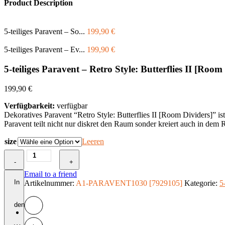
Product Description
5-teiliges Paravent – So...
199,90
€
5-teiliges Paravent – Ev...
199,90
€
5-teiliges Paravent – Retro Style: Butterflies II [Room
199,90
€
Verfügbarkeit:
verfügbar
Dekoratives Paravent “Retro Style: Butterflies II [Room Dividers]” is
Paravent teilt nicht nur diskret den Raum sonder kreiert auch in dem
size
Leeren
5-
-
teiliges
+
Paravent
Email to a friend
-
In
Artikelnummer:
A1-PARAVENT1030 [7929105]
Kategorie:
5
Retro
Style:
den
Butterflies
II