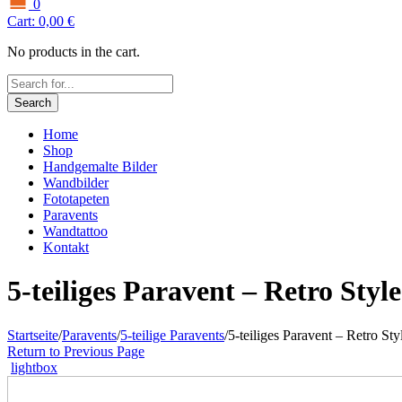
0
Cart:
0,00
€
No products in the cart.
Search
Home
Shop
Handgemalte Bilder
Wandbilder
Fototapeten
Paravents
Wandtattoo
Kontakt
5-teiliges Paravent – Retro Styl
Startseite
/
Paravents
/
5-teilige Paravents
/
5-teiliges Paravent – Retro Sty
Return to Previous Page
lightbox