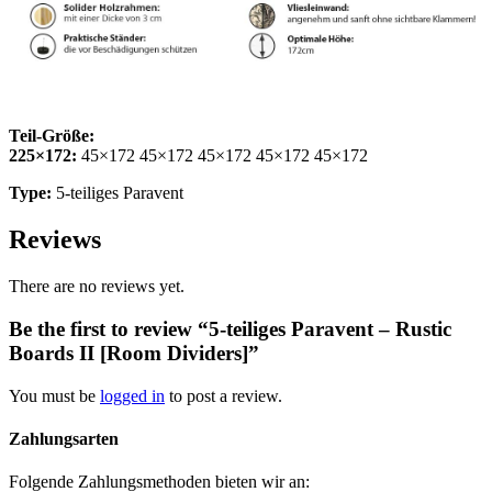
Teil-Größe:
225×172:
45×172 45×172 45×172 45×172 45×172
Type:
5-teiliges Paravent
Reviews
There are no reviews yet.
Be the first to review “5-teiliges Paravent – Rustic
Boards II [Room Dividers]”
You must be
logged in
to post a review.
Zahlungsarten
Folgende Zahlungsmethoden bieten wir an: