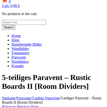
0
Cart:
0,00
€
No products in the cart.
Search
Home
Shop
Handgemalte Bilder
Wandbilder
Fototapeten
Paravents
Wandtattoo
Kontakt
5-teiliges Paravent – Rustic
Boards II [Room Dividers]
Startseite
/
Paravents
/
5-teilige Paravents
/
5-teiliges Paravent – Rustic
Boards II [Room Dividers]
Return to Previous Page