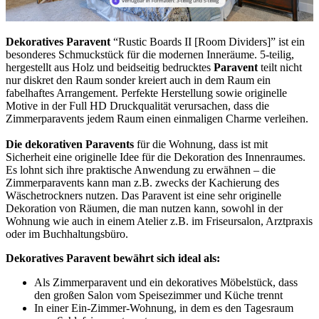
Dekoratives Paravent
“Rustic Boards II [Room Dividers]” ist ein
besonderes Schmuckstück für die modernen Inneräume. 5-teilig,
hergestellt aus Holz und beidseitig bedrucktes
Paravent
teilt nicht
nur diskret den Raum sonder kreiert auch in dem Raum ein
fabelhaftes Arrangement. Perfekte Herstellung sowie originelle
Motive in der Full HD Druckqualität verursachen, dass die
Zimmerparavents jedem Raum einen einmaligen Charme verleihen.
Die dekorativen Paravents
für die Wohnung, dass ist mit
Sicherheit eine originelle Idee für die Dekoration des Innenraumes.
Es lohnt sich ihre praktische Anwendung zu erwähnen – die
Zimmerparavents kann man z.B. zwecks der Kachierung des
Wäschetrockners nutzen. Das Paravent ist eine sehr originelle
Dekoration von Räumen, die man nutzen kann, sowohl in der
Wohnung wie auch in einem Atelier z.B. im Friseursalon, Arztpraxis
oder im Buchhaltungsbüro.
Dekoratives Paravent bewährt sich ideal als:
Als Zimmerparavent und ein dekoratives Möbelstück, dass
den großen Salon vom Speisezimmer und Küche trennt
In einer Ein-Zimmer-Wohnung, in dem es den Tagesraum