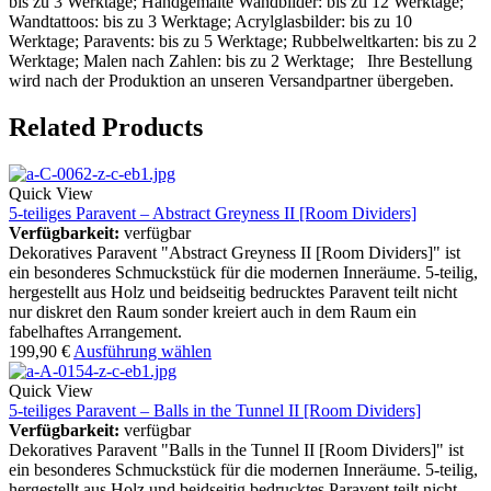
bis zu 3 Werktage; Handgemalte Wandbilder: bis zu 12 Werktage;
Wandtattoos: bis zu 3 Werktage; Acrylglasbilder: bis zu 10
Werktage; Paravents: bis zu 5 Werktage; Rubbelweltkarten: bis zu 2
Werktage; Malen nach Zahlen: bis zu 2 Werktage; Ihre Bestellung
wird nach der Produktion an unseren Versandpartner übergeben.
Related Products
Quick View
5-teiliges Paravent – Abstract Greyness II [Room Dividers]
Verfügbarkeit:
verfügbar
Dekoratives Paravent "Abstract Greyness II [Room Dividers]" ist
ein besonderes Schmuckstück für die modernen Inneräume. 5-teilig,
hergestellt aus Holz und beidseitig bedrucktes Paravent teilt nicht
nur diskret den Raum sonder kreiert auch in dem Raum ein
fabelhaftes Arrangement.
199,90
€
Ausführung wählen
Quick View
5-teiliges Paravent – Balls in the Tunnel II [Room Dividers]
Verfügbarkeit:
verfügbar
Dekoratives Paravent "Balls in the Tunnel II [Room Dividers]" ist
ein besonderes Schmuckstück für die modernen Inneräume. 5-teilig,
hergestellt aus Holz und beidseitig bedrucktes Paravent teilt nicht