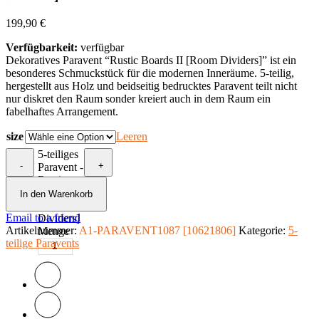
199,90
€
Verfügbarkeit:
verfügbar
Dekoratives Paravent “Rustic Boards II [Room Dividers]” ist ein
besonderes Schmuckstück für die modernen Inneräume. 5-teilig,
hergestellt aus Holz und beidseitig bedrucktes Paravent teilt nicht
nur diskret den Raum sonder kreiert auch in dem Raum ein
fabelhaftes Arrangement.
size
Leeren
5-teiliges
-
+
Paravent -
Rustic
Boards II
In den Warenkorb
[Room
Email to a friend
Dividers]
Artikelnummer:
A1-PARAVENT1087 [10621806]
Kategorie:
5-
Menge
teilige Paravents