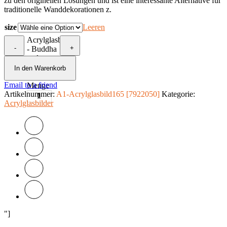
zu den originellen Lösungen und ist eine interessante Alternative für
traditionelle Wanddekorationen z.
size
Leeren
Acrylglasbild
-
+
- Buddha
and
Waterfall
In den Warenkorb
[Glass]
Email to a friend
Menge
Artikelnummer:
A1-Acrylglasbild165 [7922050]
Kategorie:
Acrylglasbilder
"]