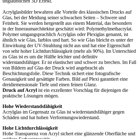
unglaublichen 3D Effekt.
Acrylglasbilder bewahren alle Vorteile des klassischen Drucks auf
Glas, bei der Meidung seiner schwachen Seiten – Schwere und
Feinheit. Sie werden hergestellt aus einem Material, das besonders
in der Inneraumarchitektur geschätzt wird: Polymethylmethacrylat.
Polymer umgangsprachlich Acrylglas oder Plexiglas genannt, ist
ähnlich wie Glas, farblos und hart. So wie Glas bleicht es unter der
Einwirkung der UV-Strahlung nicht aus und hat eine Eigenschaft
von sehr hoher Lichtdurchlässigkeit (mehr als 90%). Im Unterschied
zu Glas ist es um die Hälfte leichter und definitiv
widerstandsfähiger. Er ist elastischer und schwer zu brechen. Im Fall
von Bildern auf Glas der Druck wird angebracht als
Beschichtungsfolie. Diese Technik sichert eine fotografische
Genauigkeit und gesättigte Farben. Bild auf Plexi garantiert eine
dreidiemensionale Tiefe und einen feinen Glanz.
Druck auf Acryl
ist ein exzellenter Vorschlag für diejenigen die
praktische Lösungen mögen.
Hohe Wiederstandsfähigkeit
Acrylglas im Gegensatz zu Glas ist wiederstandsfähiger gegen
Schäden und hat hohen Verformungswiederstand.
Hohe Lichtdurchlässigkeit
Hohe Transparenz von Acryl sichert eine glänzende Oberfläche und