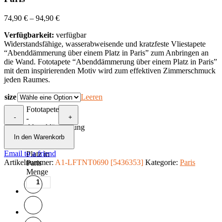
74,90
€
–
94,90
€
Verfügbarkeit:
verfügbar
Widerstandsfähige, wasserabweisende und kratzfeste Vliestapete
“Abenddämmerung über einem Platz in Paris” zum Anbringen an
die Wand. Fototapete “Abenddämmerung über einem Platz in Paris”
mit dem inspirierenden Motiv wird zum effektiven Zimmerschmuck
jeden Raumes.
size
Leeren
Fototapete
-
+
-
Abenddämmerung
über
In den Warenkorb
einem
Email to a friend
Platz in
Artikelnummer:
A1-LFTNT0690 [5436353]
Kategorie:
Paris
Paris
Menge