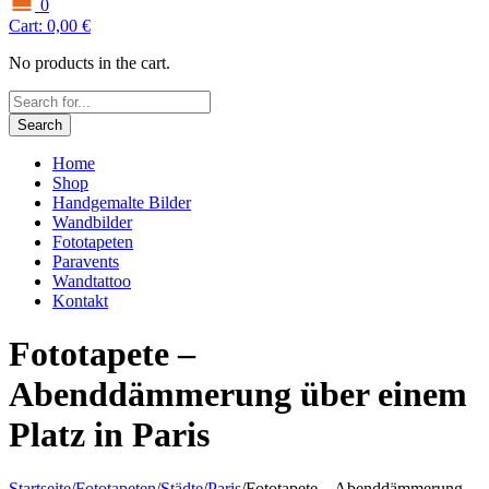
0
Cart:
0,00
€
No products in the cart.
Search
Home
Shop
Handgemalte Bilder
Wandbilder
Fototapeten
Paravents
Wandtattoo
Kontakt
Fototapete –
Abenddämmerung über einem
Platz in Paris
Startseite
/
Fototapeten
/
Städte
/
Paris
/
Fototapete – Abenddämmerung