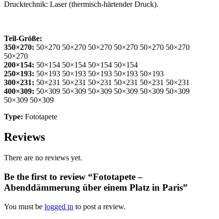
Drucktechnik: Laser (thermisch-härtender Druck).
Teil-Größe:
350×270:
50×270 50×270 50×270 50×270 50×270 50×270
50×270
200×154:
50×154 50×154 50×154 50×154
250×193:
50×193 50×193 50×193 50×193 50×193
300×231:
50×231 50×231 50×231 50×231 50×231 50×231
400×309:
50×309 50×309 50×309 50×309 50×309 50×309
50×309 50×309
Type:
Fototapete
Reviews
There are no reviews yet.
Be the first to review “Fototapete –
Abenddämmerung über einem Platz in Paris”
You must be
logged in
to post a review.