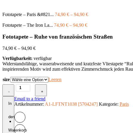
Fototapete – Paris &#821...
74,90
€
–
94,90
€
Fototapete – The Iron La...
74,90
€
–
94,90
€
Fototapete – Ruhe von französischen Straßen
74,90
€
–
94,90
€
Verfügbarkeit:
verfügbar
Widerstandsfähige, wasserabweisende und kratzfeste Vliestapete “R
inspirierenden Motiv wird zum effektiven Zimmerschmuck jeden Ra
size
Leeren
Fototapete
-
-
+
Ruhe
Email to a friend
von
In
Artikelnummer:
A1-LFTNT1038 [5704247]
Kategorie:
Paris
französischen
Straßen
den
Menge
Warenkorb