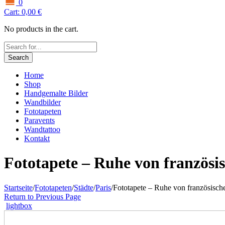
0
Cart:
0,00
€
No products in the cart.
Search
Home
Shop
Handgemalte Bilder
Wandbilder
Fototapeten
Paravents
Wandtattoo
Kontakt
Fototapete – Ruhe von französi
Startseite
/
Fototapeten
/
Städte
/
Paris
/
Fototapete – Ruhe von französisch
Return to Previous Page
lightbox