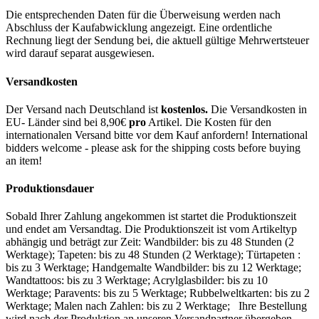
Die entsprechenden Daten für die Überweisung werden nach
Abschluss der Kaufabwicklung angezeigt. Eine ordentliche
Rechnung liegt der Sendung bei, die aktuell gültige Mehrwertsteuer
wird darauf separat ausgewiesen.
Versandkosten
Der Versand nach Deutschland ist
kostenlos.
Die Versandkosten in
EU- Länder sind bei 8,90€
pro
Artikel. Die Kosten für den
internationalen Versand bitte vor dem Kauf anfordern! International
bidders welcome - please ask for the shipping costs before buying
an item!
Produktionsdauer
Sobald Ihrer Zahlung angekommen ist startet die Produktionszeit
und endet am Versandtag. Die Produktionszeit ist vom Artikeltyp
abhängig und beträgt zur Zeit: Wandbilder: bis zu 48 Stunden (2
Werktage); Tapeten: bis zu 48 Stunden (2 Werktage); Türtapeten :
bis zu 3 Werktage; Handgemalte Wandbilder: bis zu 12 Werktage;
Wandtattoos: bis zu 3 Werktage; Acrylglasbilder: bis zu 10
Werktage; Paravents: bis zu 5 Werktage; Rubbelweltkarten: bis zu 2
Werktage; Malen nach Zahlen: bis zu 2 Werktage; Ihre Bestellung
wird nach der Produktion an unseren Versandpartner übergeben.