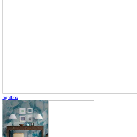
lightbox