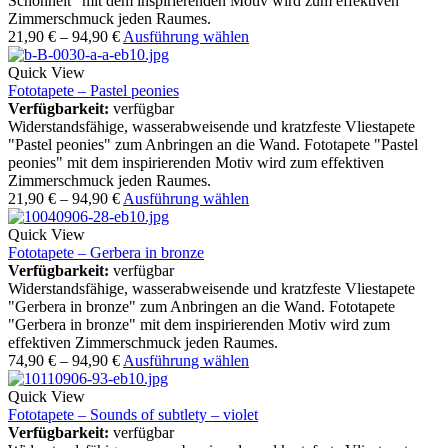
Schönheit" mit dem inspirierenden Motiv wird zum effektiven
Zimmerschmuck jeden Raumes.
21,90
€
–
94,90
€
Ausführung wählen
Quick View
Fototapete – Pastel peonies
Verfügbarkeit:
verfügbar
Widerstandsfähige, wasserabweisende und kratzfeste Vliestapete
"Pastel peonies" zum Anbringen an die Wand. Fototapete "Pastel
peonies" mit dem inspirierenden Motiv wird zum effektiven
Zimmerschmuck jeden Raumes.
21,90
€
–
94,90
€
Ausführung wählen
Quick View
Fototapete – Gerbera in bronze
Verfügbarkeit:
verfügbar
Widerstandsfähige, wasserabweisende und kratzfeste Vliestapete
"Gerbera in bronze" zum Anbringen an die Wand. Fototapete
"Gerbera in bronze" mit dem inspirierenden Motiv wird zum
effektiven Zimmerschmuck jeden Raumes.
74,90
€
–
94,90
€
Ausführung wählen
Quick View
Fototapete – Sounds of subtlety – violet
Verfügbarkeit:
verfügbar