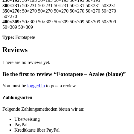
250×193:
50×193 50×193 50×193 50×193 50×193
300×231:
50×231 50×231 50×231 50×231 50×231 50×231
350×270:
50×270 50×270 50×270 50×270 50×270 50×270
50×270
400×309:
50×309 50×309 50×309 50×309 50×309 50×309
50×309 50×309
Type:
Fototapete
Reviews
There are no reviews yet.
Be the first to review “Fototapete – Azalee (blaue)”
You must be
logged in
to post a review.
Zahlungsarten
Folgende Zahlungsmethoden bieten wir an:
Überweisung
PayPal
Kreditkarte über PayPal