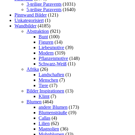
3-teilige Paravents
(1031)
5-teilige Paravents
(1640)
Pinnwand Bilder
(121)
Unkategorisiert
(1)
Wandbilder
(4185)
Abstraktion
(921)
Bunt
(100)
Figuren
(14)
Liebesmotive
(39)
Modern
(319)
Pflanzenmotive
(148)
Schwarz-Weiß
(11)
Afrika
(26)
Landschaften
(1)
Menschen
(7)
Tiere
(17)
Bilder Inspirationen
(13)
Klimt
(7)
Blumen
(464)
andere Blumen
(173)
Blumensträuße
(19)
Callas
(4)
Lilien
(62)
Magnolien
(36)
Mohnblumen
(33)