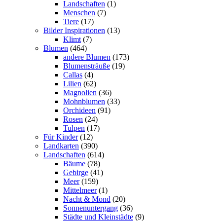
Landschaften
(1)
Menschen
(7)
Tiere
(17)
Bilder Inspirationen
(13)
Klimt
(7)
Blumen
(464)
andere Blumen
(173)
Blumensträuße
(19)
Callas
(4)
Lilien
(62)
Magnolien
(36)
Mohnblumen
(33)
Orchideen
(91)
Rosen
(24)
Tulpen
(17)
Für Kinder
(12)
Landkarten
(390)
Landschaften
(614)
Bäume
(78)
Gebirge
(41)
Meer
(159)
Mittelmeer
(1)
Nacht & Mond
(20)
Sonnenuntergang
(36)
Städte und Kleinstädte
(9)