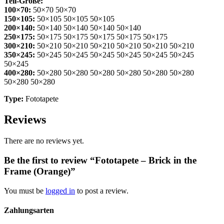
Teil-Größe:
100×70:
50×70 50×70
150×105:
50×105 50×105 50×105
200×140:
50×140 50×140 50×140 50×140
250×175:
50×175 50×175 50×175 50×175 50×175
300×210:
50×210 50×210 50×210 50×210 50×210 50×210
350×245:
50×245 50×245 50×245 50×245 50×245 50×245
50×245
400×280:
50×280 50×280 50×280 50×280 50×280 50×280
50×280 50×280
Type:
Fototapete
Reviews
There are no reviews yet.
Be the first to review “Fototapete – Brick in the
Frame (Orange)”
You must be
logged in
to post a review.
Zahlungsarten