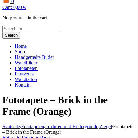
0
Cart:
0,00
€
No products in the cart.
Search
Home
Shop
Handgemalte Bilder
Wandbilder
Fototapeten
Paravents
Wandtattoo
Kontakt
Fototapete – Brick in the
Frame (Orange)
Startseite
/
Fototapeten
/
Texturen und Hintergründe
/
Ziegel
/
Fototapete
– Brick in the Frame (Orange)
Return to Previous Page