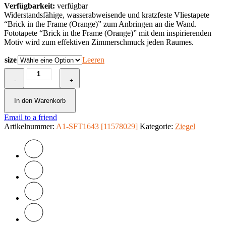
Verfügbarkeit:
verfügbar
Widerstandsfähige, wasserabweisende und kratzfeste Vliestapete
“Brick in the Frame (Orange)” zum Anbringen an die Wand.
Fototapete “Brick in the Frame (Orange)” mit dem inspirierenden
Motiv wird zum effektiven Zimmerschmuck jeden Raumes.
size
Leeren
Fototapete
-
-
+
Brick
in
In den Warenkorb
the
Email to a friend
Frame
Artikelnummer:
(Orange)
A1-SFT1643 [11578029]
Kategorie:
Ziegel
Menge