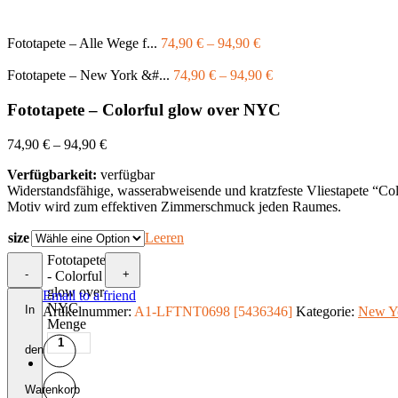
Fototapete – Alle Wege f...
74,90
€
–
94,90
€
Fototapete – New York &#...
74,90
€
–
94,90
€
Fototapete – Colorful glow over NYC
74,90
€
–
94,90
€
Verfügbarkeit:
verfügbar
Widerstandsfähige, wasserabweisende und kratzfeste Vliestapete “C
Motiv wird zum effektiven Zimmerschmuck jeden Raumes.
size
Leeren
Fototapete
-
+
- Colorful
glow over
Email to a friend
NYC
In
Artikelnummer:
A1-LFTNT0698 [5436346]
Kategorie:
New Y
Menge
den
Warenkorb