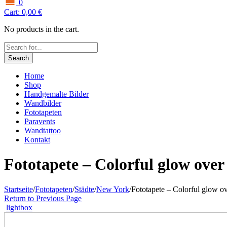
0
Cart:
0,00
€
No products in the cart.
Search
Home
Shop
Handgemalte Bilder
Wandbilder
Fototapeten
Paravents
Wandtattoo
Kontakt
Fototapete – Colorful glow ove
Startseite
/
Fototapeten
/
Städte
/
New York
/
Fototapete – Colorful glow 
Return to Previous Page
lightbox